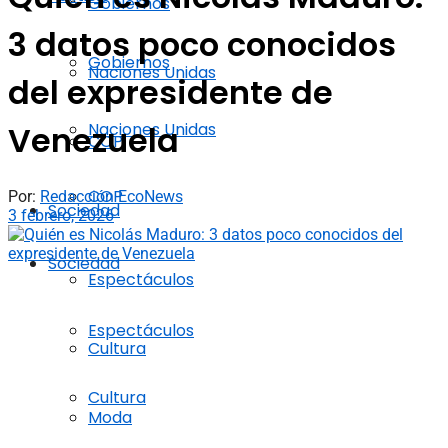
Gobiernos
3 datos poco conocidos
Gobiernos
Naciones Unidas
del expresidente de
Naciones Unidas
Venezuela
COP
COP
Por:
Redacción EcoNews
Sociedad
3 febrero, 2026
Sociedad
Espectáculos
Espectáculos
Cultura
Cultura
Moda