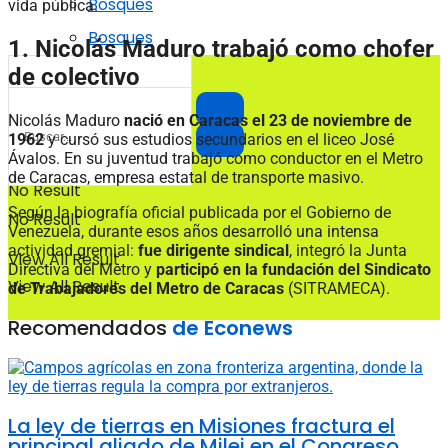
Bosques
vida pública.
Bosques
1. Nicolás Maduro trabajó como chofer
de colectivo
Nicolás Maduro
nació en Caracas el 23 de noviembre de
1962
y cursó sus estudios secundarios en el liceo José
Ávalos. En su juventud trabajó como conductor en el Metro
de Caracas, empresa estatal de transporte masivo.
No Result
Según la biografía oficial publicada por el Gobierno de
No Result
Venezuela, durante esos años desarrolló una intensa
actividad gremial:
fue dirigente sindical
, integró la Junta
View All Result
Directiva del Metro y
participó en la fundación del
Sindicato
View All Result
de Trabajadores del Metro de Caracas
(SITRAMECA).
Recomendados
de Econews
La ley de tierras en Misiones fractura el
principal aliado de Milei en el Congreso