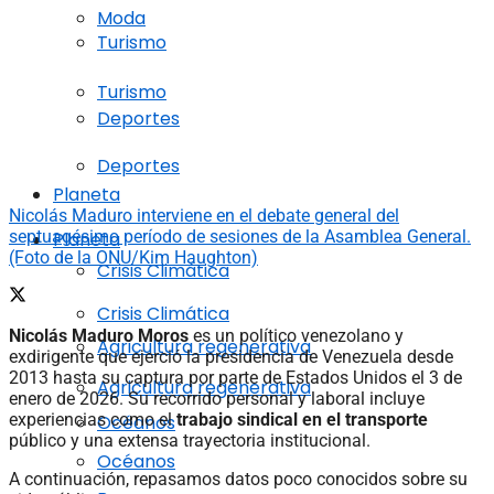
Moda
Turismo
Turismo
Deportes
Deportes
Planeta
Nicolás Maduro interviene en el debate general del
septuagésimo período de sesiones de la Asamblea General.
Planeta
(Foto de la ONU/Kim Haughton)
Crisis Climática
Crisis Climática
Nicolás Maduro Moros
es un político venezolano y
Agricultura regenerativa
exdirigente que ejerció la presidencia de Venezuela desde
2013 hasta su captura por parte de Estados Unidos el 3 de
Agricultura regenerativa
enero de 2026. Su recorrido personal y laboral incluye
experiencias como el
trabajo sindical en el transporte
Océanos
público y una extensa trayectoria institucional.
Océanos
A continuación, repasamos datos poco conocidos sobre su