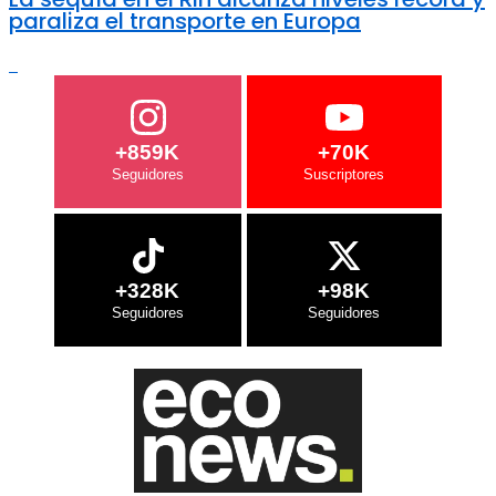
paraliza el transporte en Europa
+859K
+70K
+328K
+98K