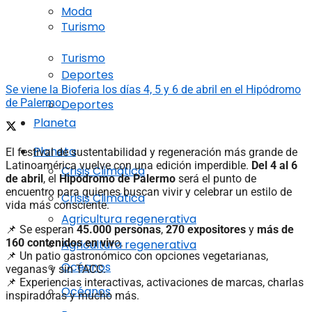
Moda
Turismo
Turismo
Deportes
Se viene la Bioferia los días 4, 5 y 6 de abril en el Hipódromo
de Palermo.
Deportes
Planeta
Planeta
El festival de sustentabilidad y regeneración más grande de
Latinoamérica vuelve con una edición imperdible.
Del 4 al 6
Crisis Climática
de abril
, el
Hipódromo de Palermo
será el punto de
encuentro para quienes buscan vivir y celebrar un estilo de
Crisis Climática
vida más consciente.
Agricultura regenerativa
📌 Se esperan
45.000 personas
,
270 expositores
y
más de
160 contenidos en viv
o.
Agricultura regenerativa
📌 Un patio gastronómico con opciones vegetarianas,
Océanos
veganas y sin TACC.
📌 Experiencias interactivas, activaciones de marcas, charlas
Océanos
inspiradoras y mucho más.