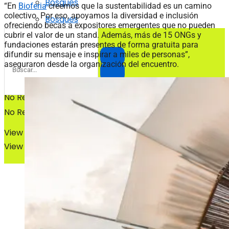
Bosques
“En
Bioferia
creemos que la sustentabilidad es un camino
colectivo. Por eso, apoyamos la diversidad e inclusión
Bosques
ofreciendo becas a expositores emergentes que no pueden
cubrir el valor de un stand. Además, más de 15 ONGs y
fundaciones estarán presentes de forma gratuita para
difundir su mensaje e inspirar a miles de personas”,
aseguraron desde la organización del encuentro.
No Result
No Result
View All Result
View All Result