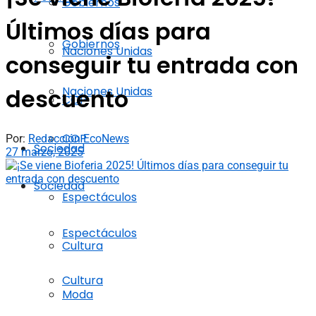
Gobiernos
Últimos días para
Gobiernos
Naciones Unidas
conseguir tu entrada con
Naciones Unidas
descuento
COP
COP
Por:
Redacción EcoNews
Sociedad
27 marzo, 2025
Sociedad
Espectáculos
Espectáculos
Cultura
Cultura
Moda