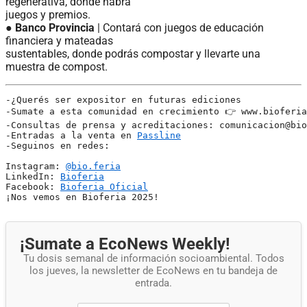
regenerativa, donde habrá
juegos y premios.
●
Banco Provincia
| Contará con juegos de educación
financiera y mateadas
sustentables, donde podrás compostar y llevarte una
muestra de compost.
-¿Querés ser expositor en futuras ediciones
-Sumate a esta comunidad en crecimiento 👉 www.bioferia
-Consultas de prensa y acreditaciones: comunicacion@bio
-Entradas a la venta en 
Passline
-Seguinos en redes:
Instagram: 
@bio.feria
LinkedIn: 
Bioferia
Facebook: 
Bioferia Oficial
¡Nos vemos en Bioferia 2025!
¡Sumate a EcoNews Weekly!
Tu dosis semanal de información socioambiental. Todos
los jueves, la newsletter de EcoNews en tu bandeja de
entrada.