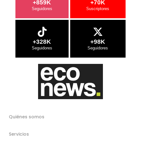
+859K
+70K
+328K
+98K
Quiénes somos
Servicios