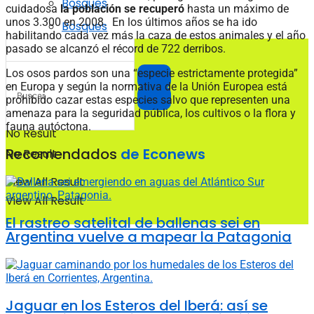
Bosques
cuidadosa
la población se recuperó
hasta un máximo de
unos 3.300 en 2008. En los últimos años se ha ido
Bosques
habilitando cada vez más la caza de estos animales y el año
pasado se alcanzó el récord de 722 derribos.
Los osos pardos son una “especie estrictamente protegida”
en Europa y según la normativa de la Unión Europea está
prohibido cazar estas especies salvo que representen una
amenaza para la seguridad pública, los cultivos o la flora y
fauna autóctona.
No Result
Recomendados
de Econews
No Result
View All Result
View All Result
El rastreo satelital de ballenas sei en
Argentina vuelve a mapear la Patagonia
Jaguar en los Esteros del Iberá: así se