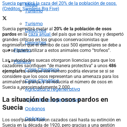
Suecia permitirá la caza del 20% de la población de osos.
Moda
(Créditos: Swedens Big Five)
Turismo
Turismo
Suecia permitirá matar al
20% de la población de osos
Deportes
pardos
en la
caza anual
del país que se inicia hoy y despertó
grandes críticas en los grupos conservacionistas que
Deportes
esgrimieron que el derribo de casi 500 ejemplares se debe a
Planeta
que se quiere utilizar a estos animales como “trofeos”.
Las autoridades suecas otorgaron licencias para que los
Planeta
cazadores sacrifiquen “de manera protectiva” a unos
486
Crisis Climática
ejemplares
, aunque ese número podría elevarse se si se
considere que los osos representan una amenaza para los
Crisis Climática
animales de granja, y se reduciría el número de osos en
Suecia a aproximadamente 2.000.
Agricultura regenerativa
La situación de los osos pardos en
Agricultura regenerativa
Suecia
Océanos
Océanos
Los osos pardos fueron cazados casi hasta su extinción en
Suecia en la década de 1920, pero gracias a una gestión