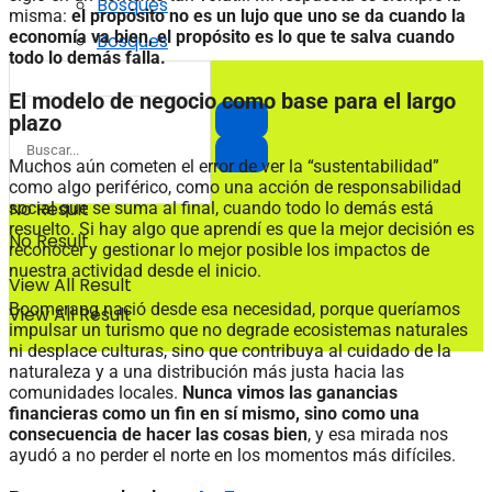
Bosques
misma:
el propósito no es un lujo que uno se da cuando la
economía va bien, el propósito es lo que te salva cuando
Bosques
todo lo demás falla.
El modelo de negocio como base para el largo
plazo
Muchos aún cometen el error de ver la “sustentabilidad”
como algo periférico, como una acción de responsabilidad
No Result
social que se suma al final, cuando todo lo demás está
resuelto. Si hay algo que aprendí es que la mejor decisión es
No Result
reconocer y gestionar lo mejor posible los impactos de
nuestra actividad desde el inicio.
View All Result
Boomerang nació desde esa necesidad, porque queríamos
View All Result
impulsar un turismo que no degrade ecosistemas naturales
ni desplace culturas, sino que contribuya al cuidado de la
naturaleza y a una distribución más justa hacia las
comunidades locales.
Nunca vimos las ganancias
financieras como un fin en sí mismo, sino como una
consecuencia de hacer las cosas bien
, y esa mirada nos
ayudó a no perder el norte en los momentos más difíciles.