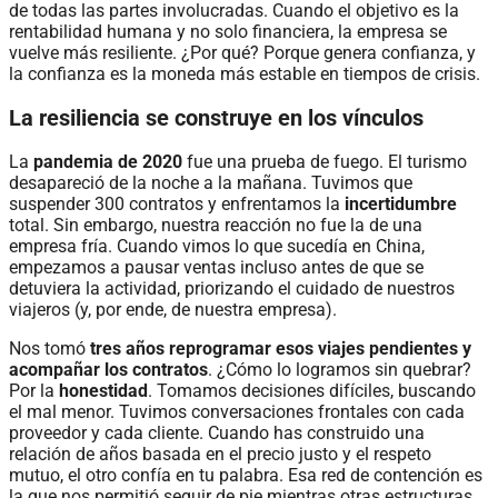
de todas las partes involucradas. Cuando el objetivo es la
rentabilidad humana y no solo financiera, la empresa se
vuelve más resiliente. ¿Por qué? Porque genera confianza, y
la confianza es la moneda más estable en tiempos de crisis.
La resiliencia se construye en los vínculos
La
pandemia de 2020
fue una prueba de fuego. El turismo
desapareció de la noche a la mañana. Tuvimos que
suspender 300 contratos y enfrentamos la
incertidumbre
total. Sin embargo, nuestra reacción no fue la de una
empresa fría. Cuando vimos lo que sucedía en China,
empezamos a pausar ventas incluso antes de que se
detuviera la actividad, priorizando el cuidado de nuestros
viajeros (y, por ende, de nuestra empresa).
Nos tomó
tres años reprogramar esos viajes pendientes y
acompañar los contratos
. ¿Cómo lo logramos sin quebrar?
Por la
honestidad
. Tomamos decisiones difíciles, buscando
el mal menor. Tuvimos conversaciones frontales con cada
proveedor y cada cliente. Cuando has construido una
relación de años basada en el precio justo y el respeto
mutuo, el otro confía en tu palabra. Esa red de contención es
la que nos permitió seguir de pie mientras otras estructuras