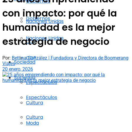
Gobiernos
con impacto: por qué la
Gobiernos
Naciones Unidas
humanidad es la mejor
Naciones Unidas
estrategia de negocio
COP
COP
Por:
Bettina González | Fundadora y Directora de Boomerang
Sociedad
Viajes
20 enero, 2026
Sociedad
Espectáculos
Espectáculos
Cultura
Cultura
Moda