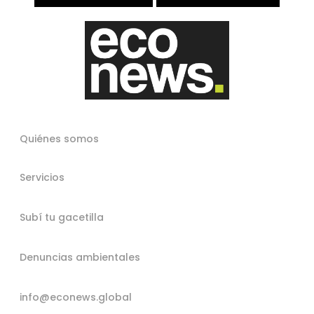
Quiénes somos
Servicios
Subí tu gacetilla
Denuncias ambientales
info@econews.global