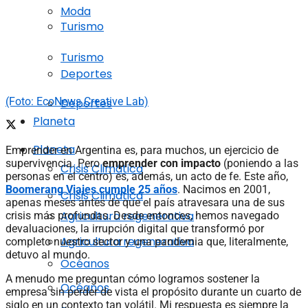
Moda
Turismo
Turismo
Deportes
(Foto: EcoNews Creative Lab)
Deportes
Planeta
Planeta
Emprender en Argentina es, para muchos, un ejercicio de
supervivencia. Pero
emprender con impacto
(poniendo a las
Crisis Climática
personas en el centro) es, además, un acto de fe. Este año,
Boomerang Viajes cumple 25 años
. Nacimos en 2001,
Crisis Climática
apenas meses antes de que el país atravesara una de sus
Agricultura regenerativa
crisis más profundas. Desde entonces, hemos navegado
devaluaciones, la irrupción digital que transformó por
Agricultura regenerativa
completo nuestro sector y una pandemia que, literalmente,
detuvo al mundo.
Océanos
A menudo me preguntan cómo logramos sostener la
Océanos
empresa sin perder de vista el propósito durante un cuarto de
siglo en un contexto tan volátil. Mi respuesta es siempre la