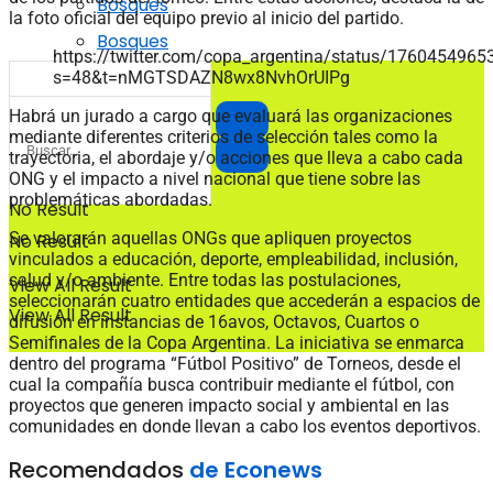
Bosques
la foto oficial del equipo previo al inicio del partido.
Bosques
https://twitter.com/copa_argentina/status/176045496
s=48&t=nMGTSDAZN8wx8NvhOrUIPg
Habrá un jurado a cargo que evaluará las organizaciones
mediante diferentes criterios de selección tales como la
trayectoria, el abordaje y/o acciones que lleva a cabo cada
ONG y el impacto a nivel nacional que tiene sobre las
problemáticas abordadas.
No Result
Se valorarán aquellas ONGs que apliquen proyectos
No Result
vinculados a educación, deporte, empleabilidad, inclusión,
salud y/o ambiente. Entre todas las postulaciones,
View All Result
seleccionarán cuatro entidades que accederán a espacios de
View All Result
difusión en instancias de 16avos, Octavos, Cuartos o
Semifinales de la Copa Argentina. La iniciativa se enmarca
dentro del programa “Fútbol Positivo” de Torneos, desde el
cual la compañía busca contribuir mediante el fútbol, con
proyectos que generen impacto social y ambiental en las
comunidades en donde llevan a cabo los eventos deportivos.
Recomendados
de Econews