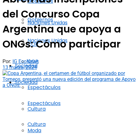
Gobiernos
del Concurso Copa
Gobiernos
Naciones Unidas
Argentina que apoya a
Naciones Unidas
ONGs: Cómo participar
COP
COP
Por:
IG EcoNews
Sociedad
13 marzo, 2024
Sociedad
Espectáculos
Espectáculos
Cultura
Cultura
Moda