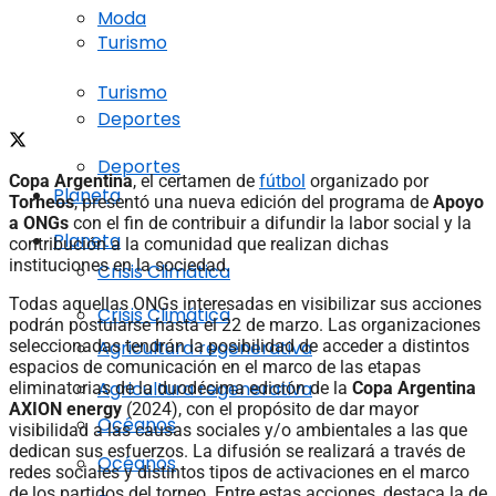
Moda
Turismo
Turismo
Deportes
Deportes
Copa Argentina
, el certamen de
fútbol
organizado por
Planeta
Torneos
, presentó una nueva edición del programa de
Apoyo
a ONGs
con el fin de contribuir a difundir la labor social y la
Planeta
contribución a la comunidad que realizan dichas
instituciones en la sociedad.
Crisis Climática
Todas aquellas ONGs interesadas en visibilizar sus acciones
Crisis Climática
podrán postularse hasta el 22 de marzo. Las organizaciones
seleccionadas tendrán la posibilidad de acceder a distintos
Agricultura regenerativa
espacios de comunicación en el marco de las etapas
Agricultura regenerativa
eliminatorias de la duodécima edición de la
Copa Argentina
AXION energy
(2024), con el propósito de dar mayor
Océanos
visibilidad a las causas sociales y/o ambientales a las que
dedican sus esfuerzos. La difusión se realizará a través de
Océanos
redes sociales y distintos tipos de activaciones en el marco
de los partidos del torneo. Entre estas acciones, destaca la de