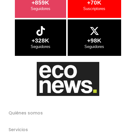
+859K
+70K
+328K
+98K
Quiénes somos
Servicios