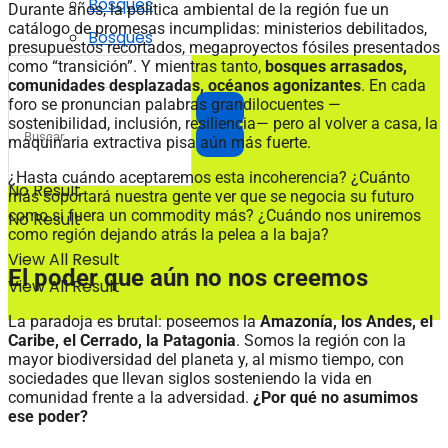
Bosques
Durante años, la política ambiental de la región fue un
catálogo de promesas incumplidas: ministerios debilitados,
Bosques
presupuestos recortados, megaproyectos fósiles presentados
como “transición”. Y mientras tanto,
bosques arrasados,
comunidades desplazadas, océanos agonizantes
. En cada
foro se pronuncian palabras grandilocuentes —
sostenibilidad, inclusión, resiliencia— pero al volver a casa, la
maquinaria extractiva pisa aún más fuerte.
¿Hasta cuándo aceptaremos esta incoherencia? ¿Cuánto
No Result
más soportará nuestra gente ver que se negocia su futuro
como si fuera un commodity más? ¿Cuándo nos uniremos
No Result
como región dejando atrás la pelea a la baja?
View All Result
El poder que aún no nos creemos
View All Result
La paradoja es brutal: poseemos la
Amazonía, los Andes, el
Caribe, el Cerrado, la Patagonia
. Somos la región con la
mayor biodiversidad del planeta y, al mismo tiempo, con
sociedades que llevan siglos sosteniendo la vida en
comunidad frente a la adversidad.
¿Por qué no asumimos
ese poder?