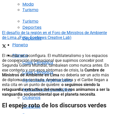
Moda
Turismo
Turismo
Deportes
El desafío de la región en el Foro de Ministros de Ambiente
de Lima. (Foto: EcoNews Creative Lab)
Deportes
Planeta
Planeta
El mundo se reconfigura. El multilateralismo y los espacios
de cooperación internacional que supimos concebir post
Crisis Climática
Segunda Guerra Mundial, tambalean como nunca antes. En
ese contexto y con esos síntomas de crisis, la
Cumbre de
Crisis Climática
Ministros de Ambiente en Lima
no debería ser un acto más
Agricultura regenerativa
de diplomacia cansada. América Latina y el Caribe llegan a
esta cita en un punto de quiebre:
o seguimos siendo la
Agricultura regenerativa
retaguardia extractiva del mundo, o nos animamos a ser la
vanguardia socioambiental que el planeta necesita
.
Océanos
El espejo roto de los discursos verdes
Océanos