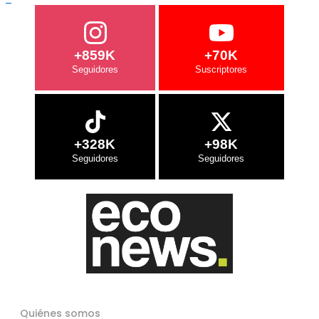
+859K
+70K
+328K
+98K
Quiénes somos