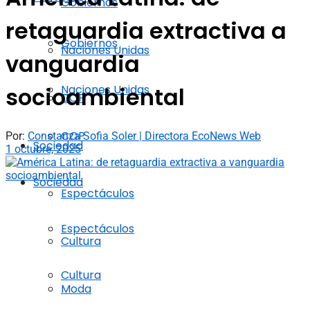
Gobiernos
retaguardia extractiva a
Gobiernos
Naciones Unidas
vanguardia
Naciones Unidas
socioambiental
COP
COP
Por:
Constanza Sofia Soler | Directora EcoNews Web
Sociedad
1 octubre, 2025
Sociedad
Espectáculos
Espectáculos
Cultura
Cultura
Moda