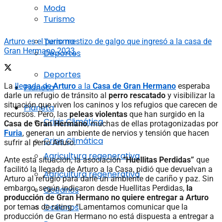
Moda
Turismo
Turismo
Arturo es el perro mestizo de galgo que ingresó a la casa de
Gran Hermano 2023.
Deportes
Deportes
La
llegada de
Arturo
a la
Casa de Gran Hermano
esperaba
Planeta
darle un refugio de tránsito al
perro rescatado
y visibilizar la
situación que viven los caninos y los refugios que carecen de
Planeta
recursos. Pero, las
peleas violentas
que han surgido en la
Crisis Climática
Casa de Gran Hermano
, muchas de ellas protagonizadas por
Furia
, generan un ambiente de nervios y tensión que hacen
Crisis Climática
sufrir al perro Arturo.
Agricultura regenerativa
Ante esta situación, la asociación
“Huellitas Perdidas”
que
facilitó la llegada de Arturo a la Casa, pidió que devuelvan a
Agricultura regenerativa
Arturo al refugio para darle un ambiente de cariño y paz. Sin
embargo, según indicaron desde Huellitas Perdidas,
la
Océanos
producción de Gran Hermano no quiere entregar a Arturo
Océanos
por temas de rating: “Lamentamos comunicar que la
producción de Gran Hermano no está dispuesta a entregar a