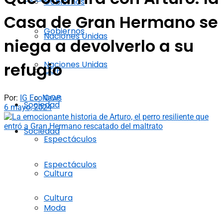
Gobiernos
Casa de Gran Hermano se
Gobiernos
Naciones Unidas
niega a devolverlo a su
Naciones Unidas
refugio
COP
COP
Por:
IG EcoNews
Sociedad
6 mayo, 2024
Sociedad
Espectáculos
Espectáculos
Cultura
Cultura
Moda