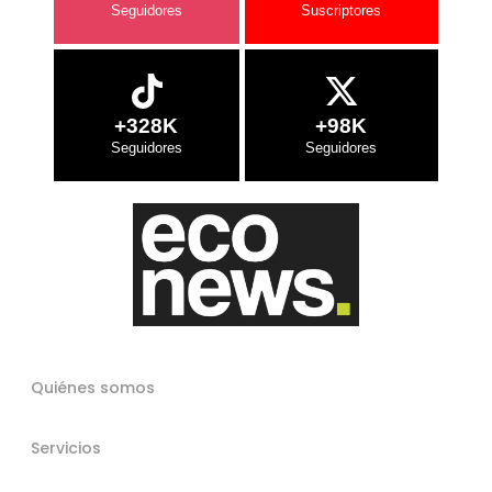
+328K
+98K
Quiénes somos
Servicios