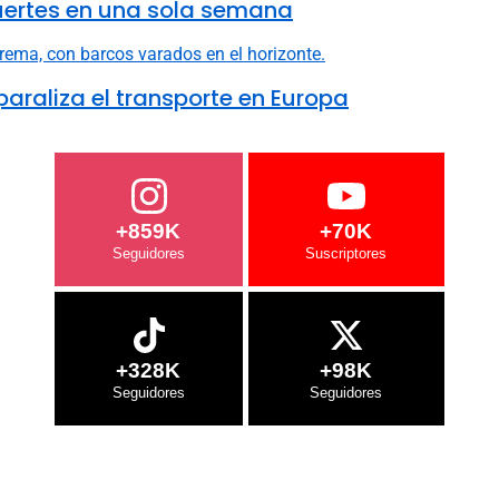
uertes en una sola semana
 paraliza el transporte en Europa
+859K
+70K
+328K
+98K