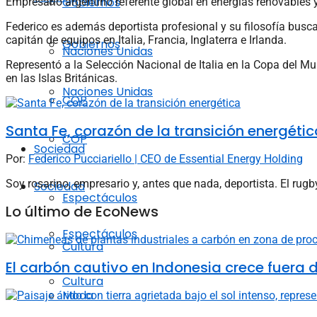
Gobiernos
Empresario argentino referente global en energías renovables y
Federico es además deportista profesional y su filosofía busca 
capitán de equipos en Italia, Francia, Inglaterra e Irlanda.
Gobiernos
Naciones Unidas
Representó a la Selección Nacional de Italia en la Copa del 
en las Islas Británicas.
Naciones Unidas
COP
Santa Fe, corazón de la transición energétic
COP
Sociedad
Por:
Federico Pucciariello | CEO de Essential Energy Holding
Soy rosarino, empresario y, antes que nada, deportista. El rug
Sociedad
Espectáculos
Lo último de EcoNews
Espectáculos
Cultura
El carbón cautivo en Indonesia crece fuera de
Cultura
Moda