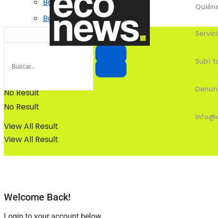
Bosques
Quién
Bosques
Servic
Subí t
Denun
No Result
No Result
info@
View All Result
View All Result
Welcome Back!
Login to your account below