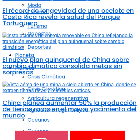
Moda
El récord de longevidad de una ocelote en
Turismo
Costa Rica revela la salud del Parque
Tortuguero
Turismo
Deportes
Deportes
Planeta
El nuevo plan quinquenal de China sobre
cambio climático consolida metas sin
Planeta
sorpresas
Crisis Climática
Crisis Climática
Agricultura regenerativa
China planea aumentar 50% la producción
de tierras raras en el mayor yacimiento del
Agricultura regenerativa
mundo
Océanos
Océanos