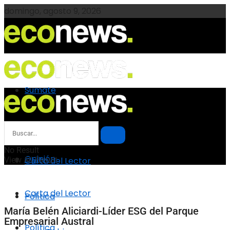
domingo, agosto 9, 2026
Sumate
Sumate
Opinión
No Result
Opinión
View All Result
Carta del Lector
Carta del Lector
Política
María Belén Aliciardi-Líder ESG del Parque
Empresarial Austral
Política