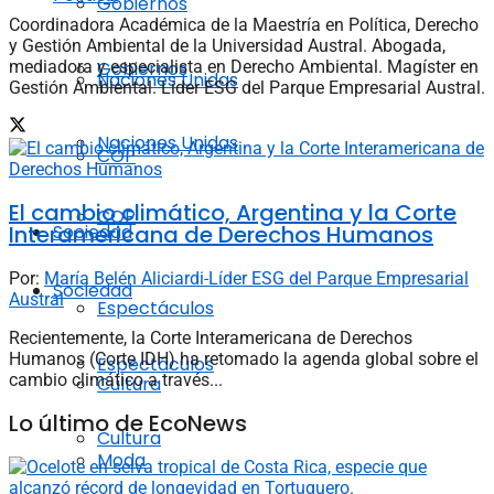
Gobiernos
Coordinadora Académica de la Maestría en Política, Derecho
y Gestión Ambiental de la Universidad Austral. Abogada,
mediadora y especialista en Derecho Ambiental. Magíster en
Gobiernos
Naciones Unidas
Gestión Ambiental. Líder ESG del Parque Empresarial Austral.
Naciones Unidas
COP
El cambio climático, Argentina y la Corte
COP
Interamericana de Derechos Humanos
Sociedad
Por:
María Belén Aliciardi-Líder ESG del Parque Empresarial
Sociedad
Austral
Espectáculos
Recientemente, la Corte Interamericana de Derechos
Humanos (Corte IDH) ha retomado la agenda global sobre el
Espectáculos
cambio climático a través...
Cultura
Lo último de EcoNews
Cultura
Moda