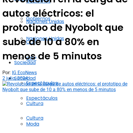
Gobiernos
autos eléctricos: el
Gobiernos
Naciones Unidas
prototipo de Nyobolt que
Naciones Unidas
sube de 10 a 80% en
COP
menos de 5 minutos
COP
Sociedad
Por:
IG EcoNews
Sociedad
2 julio, 2024
Espectáculos
Espectáculos
Cultura
Cultura
Moda