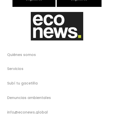
Quiénes somos
Servicios
Subí tu gacetilla
Denuncias ambientales
info@econews.global