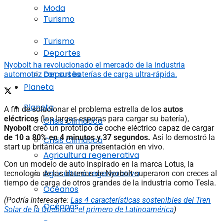
Moda
Turismo
Turismo
Deportes
Nyobolt ha revolucionado el mercado de la industria
Deportes
automotriz con sus baterías de carga ultra-rápida.
Planeta
Planeta
A fin de solucionar el problema estrella de los
autos
eléctricos
(las largas esperas para cargar su batería),
Crisis Climática
Nyobolt
creó un prototipo de coche eléctrico capaz de cargar
de 10 a 80% en 4 minutos y 37 segundos.
Así lo demostró la
Crisis Climática
start up británica en una presentación en vivo.
Agricultura regenerativa
Con un modelo de auto inspirado en la marca Lotus, la
Agricultura regenerativa
tecnología de las baterías de Nyobolt superaron con creces al
tiempo de carga de otros grandes de la industria como Tesla.
Océanos
(Podría interesarte:
Las 4 características sostenibles del Tren
Océanos
Solar de la Quebrada: el primero de Latinoamérica
)