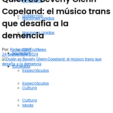
Gobiernos
Copeland: el músico trans
Gobiernos
Naciones Unidas
que desafía a la
Naciones Unidas
demencia
COP
COP
Por:
Redacción EcoNews
Sociedad
24 septiembre, 2024
Sociedad
Espectáculos
Espectáculos
Cultura
Cultura
Moda