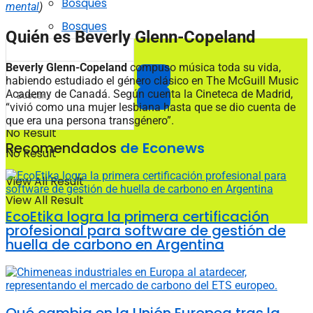
Bosques
mental
)
Bosques
Quién es Beverly Glenn-Copeland
Beverly Glenn-Copeland
compuso música toda su vida,
habiendo estudiado el género clásico en The McGuill Music
Academy de Canadá. Según cuenta la Cineteca de Madrid,
“vivió como una mujer lesbiana hasta que se dio cuenta de
que era una persona transgénero”.
No Result
Recomendados
de Econews
No Result
View All Result
View All Result
EcoEtika logra la primera certificación
profesional para software de gestión de
huella de carbono en Argentina
Qué cambia en la Unión Europea tras la