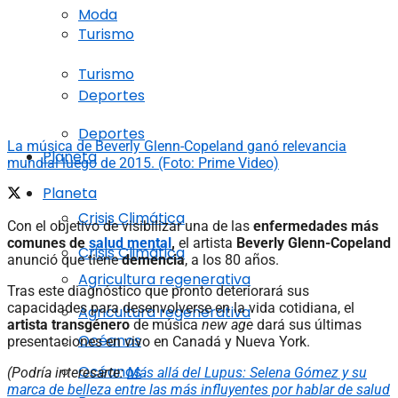
Moda
Turismo
Turismo
Deportes
Deportes
La música de Beverly Glenn-Copeland ganó relevancia
Planeta
mundial luego de 2015. (Foto: Prime Video)
Planeta
Crisis Climática
Con el objetivo de visibilizar una de las
enfermedades más
comunes de
salud mental
,
el artista
Beverly Glenn-Copeland
Crisis Climática
anunció que tiene
demencia
, a los 80 años.
Agricultura regenerativa
Tras este diagnóstico que pronto deteriorará sus
capacidades para desenvolverse en la vida cotidiana, el
Agricultura regenerativa
artista transgénero
de música
new age
dará sus últimas
Océanos
presentaciones en vivo en Canadá y Nueva York.
Océanos
(Podría interesarte:
Más allá del Lupus: Selena Gómez y su
marca de belleza entre las más influyentes por hablar de salud