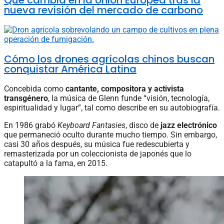
nueva revisión del mercado de carbono
Cómo los drones agrícolas chinos buscan
conquistar América Latina
Concebida como
cantante, compositora y activista
transgénero
, la música de Glenn funde “visión, tecnología,
espiritualidad y lugar”, tal como describe en su autobiografía.
En 1986 grabó
Keyboard Fantasies
, disco de
jazz electrónico
que permaneció oculto durante mucho tiempo. Sin embargo,
casi 30 años después, su música fue redescubierta y
remasterizada por un coleccionista de japonés que lo
catapultó a la fama, en 2015.