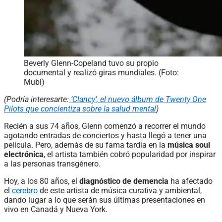
Beverly Glenn-Copeland tuvo su propio
documental y realizó giras mundiales. (Foto:
Mubi)
(Podría interesarte:
‘Clancy’, el nuevo álbum de Twenty One
Pilots que concientiza sobre la salud mental
)
Recién a sus 74 años, Glenn comenzó a recorrer el mundo
agotando entradas de conciertos y hasta llegó a tener una
película. Pero, además de su fama tardía en la
música soul
electrónica
, el artista también cobró popularidad por inspirar
a las personas transgénero.
Hoy, a los 80 años, el
diagnóstico de demencia
ha afectado
el
cerebro
de este artista de música curativa y ambiental,
dando lugar a lo que serán sus últimas presentaciones en
vivo en Canadá y Nueva York.