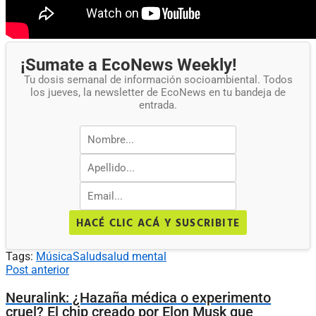
¡Sumate a EcoNews Weekly!
Tu dosis semanal de información socioambiental. Todos
los jueves, la newsletter de EcoNews en tu bandeja de
entrada.
HACÉ CLIC ACÁ Y SUSCRIBITE
Tags:
Música
Salud
salud mental
Post anterior
Neuralink: ¿Hazaña médica o experimento
cruel? El chip creado por Elon Musk que