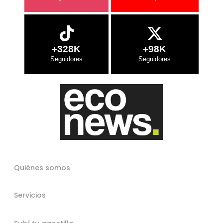
+328K
+98K
Quiénes somos
Servicios