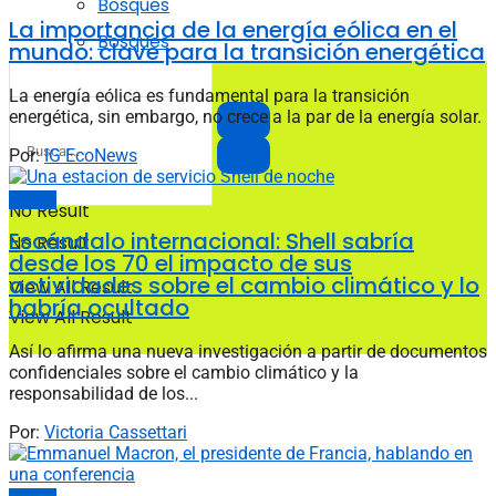
Bosques
La importancia de la energía eólica en el
Bosques
mundo: clave para la transición energética
La energía eólica es fundamental para la transición
energética, sin embargo, no crece a la par de la energía solar.
Por:
IG EcoNews
Energía
No Result
Escándalo internacional: Shell sabría
No Result
desde los 70 el impacto de sus
actividades sobre el cambio climático y lo
View All Result
habría ocultado
View All Result
Así lo afirma una nueva investigación a partir de documentos
confidenciales sobre el cambio climático y la
responsabilidad de los...
Por:
Victoria Cassettari