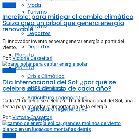
Moda
Energía
Turismo
Increíble: para mitigar el cambio climático
Suiza crea un árbol que genera energía
Turismo
renovable
Deportes
El innovador invento esperar generar energía a partir del
Deportes
viento.
Planeta
Por:
Victoria Cassettari
Planeta
Energía
Crisis Climática
Día Internacional del Sol: ¿por qué se
celebra el 21 de junio de cada año?
Crisis Climática
Agricultura regenerativa
Cada 21 de junio se celebra el Día Internacional del Sol, una
fecha para recordar la importancia de la energía...
Agricultura regenerativa
Por:
Victoria Cassettari
Océanos
Océanos
Energía