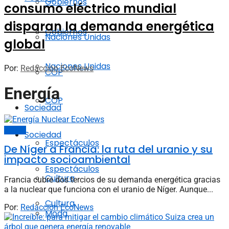
Gobiernos
consumo eléctrico mundial
disparan la demanda energética
Gobiernos
Naciones Unidas
global
Naciones Unidas
Por:
Redacción EcoNews
COP
Energía
COP
Sociedad
Energía
Sociedad
Espectáculos
De Níger a Francia: la ruta del uranio y su
impacto socioambiental
Espectáculos
Cultura
Francia cubre dos tercios de su demanda energética gracias
a la nuclear que funciona con el uranio de Níger. Aunque...
Cultura
Por:
Redacción EcoNews
Moda