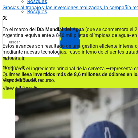
Bosques
Gracias al trabajo y las inversiones realizadas, la compañía 
Bosques
En el marco del
Día Mundial del Agua
(que se conmemora el 22
Argentina -equivalente a 846 mil piletas olímpicas de agua- e
Estos avances son resultado de una gestión eficiente interna 
mediante nuevas tecnologías, reúso interno de efluentes tratado
industrial.
No Result
No Result
El agua es el ingrediente principal de la cerveza —representa
Quilmes
lleva invertidos más de 8,6 millones de dólares en los
View All Result
responsable del recurso.
View All Result