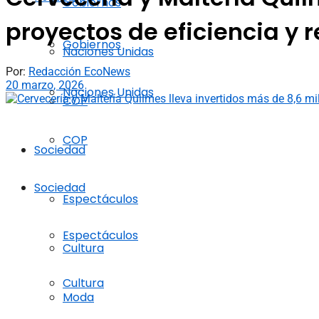
Gobiernos
proyectos de eficiencia y re
Gobiernos
Naciones Unidas
Por:
Redacción EcoNews
20 marzo, 2026
Naciones Unidas
COP
COP
Sociedad
Sociedad
Espectáculos
Espectáculos
Cultura
Cultura
Moda