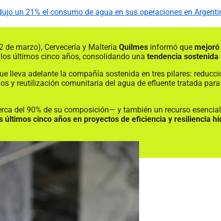
redujo un 21% el consumo de agua en sus operaciones en Argenti
 de marzo), Cervecería y Maltería
Quilmes
informó que
mejoró 
n los últimos cinco años, consolidando una
tendencia sostenida
que lleva adelante la compañía sostenida en tres pilares: reduc
s y reutilización comunitaria del agua de efluente tratada para 
 cerca del 90% de su composición— y también un recurso esencial
 últimos cinco años en proyectos de eficiencia y resiliencia híd