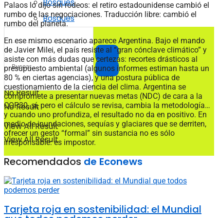
Bosques
Palaos lo dijo sin rodeos: el retiro estadounidense cambió el
rumbo de las negociaciones. Traducción libre: cambió el
Bosques
rumbo del planeta.
En ese mismo escenario aparece Argentina. Bajo el mando
de Javier Milei, el país resiste al “gran cónclave climático” y
asiste con más dudas que certezas: recortes drásticos al
presupuesto ambiental (algunos informes estiman hasta un
80 % en ciertas agencias), y una postura pública de
cuestionamiento de la ciencia del clima. Argentina se
No Result
compromete a presentar nuevas metas (NDC) de cara a la
COP30, sí, pero el cálculo se revisa, cambia la metodología…
No Result
y cuando uno profundiza, el resultado no da en positivo. En
medio de inundaciones, sequías y glaciares que se derriten,
View All Result
ofrecer un gesto “formal” sin sustancia no es sólo
View All Result
irresponsable: es impostor.
Recomendados
de Econews
Tarjeta roja en sostenibilidad: el Mundial