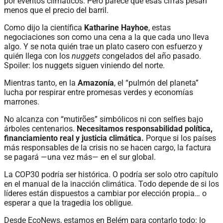
por eventos climáticos. Pero parece que esas cifras pesan
menos que el precio del barril.
Como dijo la científica
Katharine Hayhoe
, estas
negociaciones son como una cena a la que cada uno lleva
algo. Y se nota quién trae un plato casero con esfuerzo y
quién llega con los
nuggets
congelados del año pasado.
Spoiler: los nuggets siguen viniendo del norte.
Mientras tanto, en la
Amazonía
, el “pulmón del planeta”
lucha por respirar entre promesas verdes y economías
marrones.
No alcanza con “mutirões” simbólicos ni con selfies bajo
árboles centenarios.
Necesitamos responsabilidad política,
financiamiento real y justicia climática.
Porque si los países
más responsables de la crisis no se hacen cargo, la factura
se pagará —una vez más— en el sur global.
La COP30 podría ser histórica. O podría ser solo otro capítulo
en el manual de la inacción climática. Todo depende de si los
líderes están dispuestos a cambiar por elección propia… o
esperar a que la tragedia los obligue.
Desde EcoNews, estamos en Belém para contarlo todo: lo