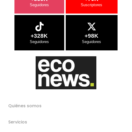
+328K
+98K
Quiénes somos
Servicios