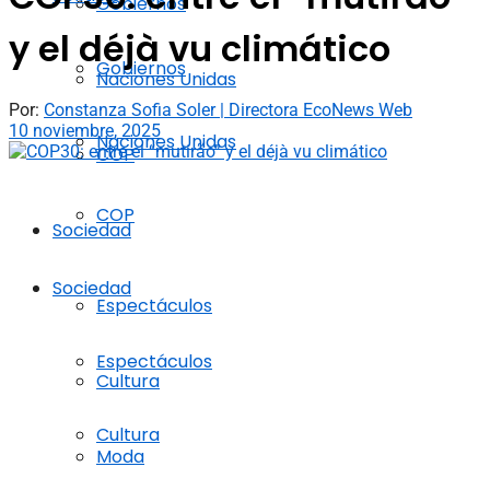
Gobiernos
y el déjà vu climático
Gobiernos
Naciones Unidas
Por:
Constanza Sofia Soler | Directora EcoNews Web
10 noviembre, 2025
Naciones Unidas
COP
COP
Sociedad
Sociedad
Espectáculos
Espectáculos
Cultura
Cultura
Moda