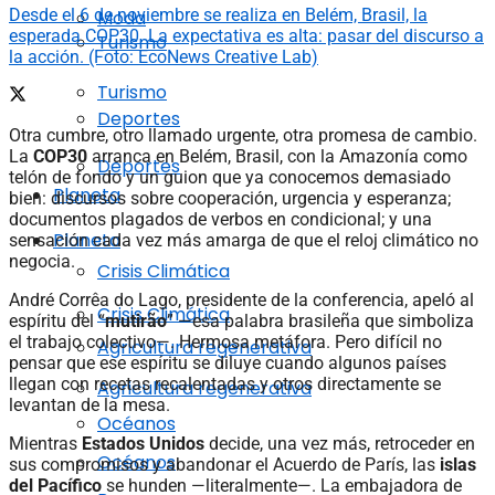
Desde el 6 de noviembre se realiza en Belém, Brasil, la
Moda
esperada COP30. La expectativa es alta: pasar del discurso a
Turismo
la acción. (Foto: EcoNews Creative Lab)
Turismo
Deportes
Otra cumbre, otro llamado urgente, otra promesa de cambio.
La
COP30
arranca en Belém, Brasil, con la Amazonía como
Deportes
telón de fondo y un guion que ya conocemos demasiado
Planeta
bien: discursos sobre cooperación, urgencia y esperanza;
documentos plagados de verbos en condicional; y una
Planeta
sensación cada vez más amarga de que el reloj climático no
negocia.
Crisis Climática
André Corrêa do Lago, presidente de la conferencia, apeló al
Crisis Climática
espíritu del “
mutirão
” —esa palabra brasileña que simboliza
el trabajo colectivo—. Hermosa metáfora. Pero difícil no
Agricultura regenerativa
pensar que ese espíritu se diluye cuando algunos países
llegan con recetas recalentadas y otros directamente se
Agricultura regenerativa
levantan de la mesa.
Océanos
Mientras
Estados Unidos
decide, una vez más, retroceder en
Océanos
sus compromisos y abandonar el Acuerdo de París, las
islas
del Pacífico
se hunden —literalmente—. La embajadora de