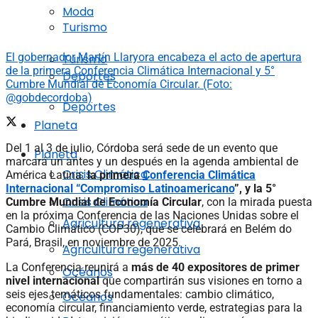
Moda
Turismo
El gobernador Martín Llaryora encabeza el acto de apertura
Turismo
de la primera Conferencia Climática Internacional y 5°
Deportes
Cumbre Mundial de Economía Circular. (Foto:
@gobdecordoba)
Deportes
Planeta
Del 1 al 3 de julio, Córdoba será sede de un evento que
Planeta
marcará un antes y un después en la agenda ambiental de
Crisis Climática
América Latina:
la primera
Conferencia Climática
Internacional “Compromiso Latinoamericano
”, y la 5°
Crisis Climática
Cumbre Mundial de Economía Circular
, con la mirada puesta
en la próxima Conferencia de las Naciones Unidas sobre el
Agricultura regenerativa
Cambio Climático (COP30), que se celebrará en Belém do
Pará, Brasil, en noviembre de 2025.
Agricultura regenerativa
La Conferencia reunirá a
más de 40 expositores de primer
Océanos
nivel internacional
que compartirán sus visiones en torno a
seis ejes temáticos fundamentales: cambio climático,
Océanos
economía circular, financiamiento verde, estrategias para la