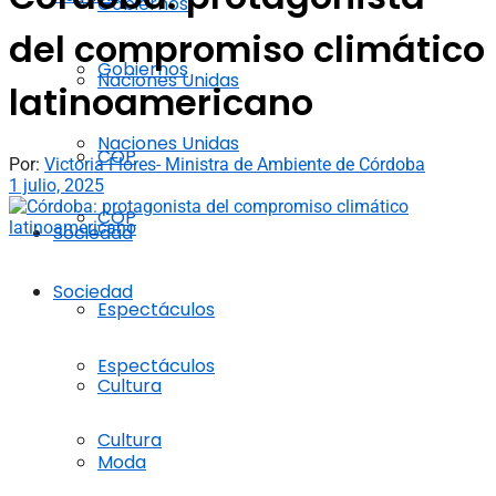
Gobiernos
del compromiso climático
Gobiernos
Naciones Unidas
latinoamericano
Naciones Unidas
COP
Por:
Victoria Flores- Ministra de Ambiente de Córdoba
1 julio, 2025
COP
Sociedad
Sociedad
Espectáculos
Espectáculos
Cultura
Cultura
Moda