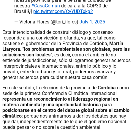
nuestra provincia para re pensar el cuidado de
nuestra
#CasaComun
de cara a la COP30 de
Brasil 🙌
pic.twitter.com/CvYUDTxkg2
— Victoria Flores (@tori_flores)
July 1, 2025
Esta intencionalidad de construir diálogo y consenso
responde a una convicción profunda, ya que, tal como
sostiene el gobernador de la Provincia de Córdoba,
Martín
Llaryora
, “
los problemas ambientales son globales, pero las
soluciones son locales
”; es decir, como el ambiente no
entiende de jurisdicciones, sólo si logramos generar acuerdos
interprovinciales e internacionales, entre lo público y lo
privado, entre lo urbano y lo rural, podremos avanzar y
generar acuerdos para cuidar nuestra casa común.
En este sentido, la elección de la provincia de
Córdoba
como
sede de la primera Conferencia Climática Internacional
representa un reconocimiento al liderazgo regional en
materia ambiental y una oportunidad histórica para
posicionarse en el centro del debate global sobre el cambio
climático
: porque nos animamos a dar los debates que hay
que dar, independientemente de lo que el gobierno nacional
pueda pensar o no sobre la cuestión ambiental.