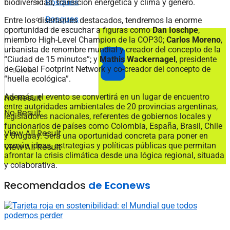
Bosques
biodiversidad, transición energética y clima y género.
Bosques
Entre los disertantes destacados, tendremos la enorme
oportunidad de escuchar a figuras como
Dan Ioschpe
,
miembro High-Level Champion de la COP30;
Carlos Moreno
,
urbanista de renombre mundial y creador del concepto de la
“Ciudad de 15 minutos”; y
Mathis Wackernagel
, presidente
de Global Footprint Network y co-creador del concepto de
“huella ecológica”.
Además, el evento se convertirá en un lugar de encuentro
No Result
entre autoridades ambientales de 20 provincias argentinas,
No Result
legisladores nacionales, referentes de gobiernos locales y
funcionarios de países como Colombia, España, Brasil, Chile
View All Result
y Uruguay. Será una oportunidad concreta para poner en
común ideas, estrategias y políticas públicas que permitan
View All Result
afrontar la crisis climática desde una lógica regional, situada
y colaborativa.
Recomendados
de Econews