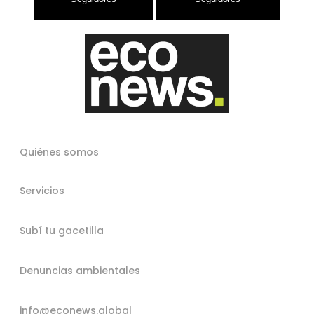
Quiénes somos
Servicios
Subí tu gacetilla
Denuncias ambientales
info@econews.global