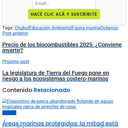
HACÉ CLIC ACÁ Y SUSCRIBITE
Tags:
Chubut
Educación Ambiental
Fauna marina
Océanos
Post anterior
Precio de los biocombustibles 2025: ¿Conviene
invertir?
Próximo post
La legislatura de Tierra del Fuego pone en
riesgo a los ecosistemas costero-marinos
Contenido
Relacionado
Océanos
Áreas marinas protegidas: la mitad está