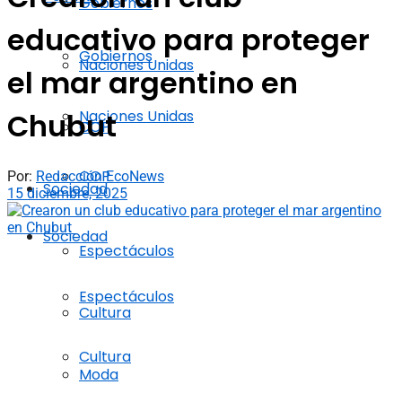
Gobiernos
educativo para proteger
Gobiernos
Naciones Unidas
el mar argentino en
Naciones Unidas
Chubut
COP
COP
Por:
Redacción EcoNews
Sociedad
15 diciembre, 2025
Sociedad
Espectáculos
Espectáculos
Cultura
Cultura
Moda