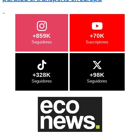
+859K
+70K
+328K
+98K