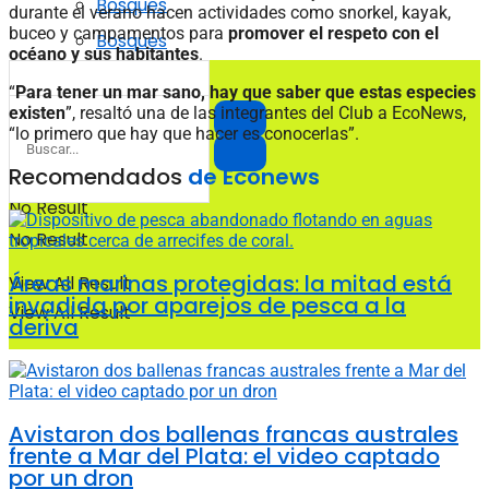
Bosques
durante el verano hacen actividades como snorkel, kayak,
buceo y
campamentos para
promover el respeto con el
Bosques
océano y sus habitantes
.
“
Para tener un mar sano, hay que saber que estas especies
existen
”, resaltó una de las integrantes del Club a EcoNews,
“lo primero que hay que hacer es conocerlas”.
Recomendados
de Econews
No Result
No Result
Áreas marinas protegidas: la mitad está
View All Result
invadida por aparejos de pesca a la
View All Result
deriva
Avistaron dos ballenas francas australes
frente a Mar del Plata: el video captado
por un dron