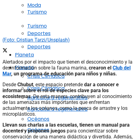
Moda
Turismo
Turismo
Deportes
(Foto: Cristian Tarzi/Unsplash)
Deportes
Planeta
Alertados por el impacto que tienen el desconocimiento y la
Planeta
desinformación sobre la fauna marina,
crearon el
Club del
Mar
, un programa de educación para niños y niñas.
Crisis Climática
Desde
Chubut
, este espacio pretende
dar a conocer e
Crisis Climática
informar sobre el rol de especies clave para los
ecosistemas
. De esta manera, contribuyen al conocimiento
Agricultura regenerativa
de las amenazas más importantes que enfrentan
actualmente los océanos, como la pesca de arrastre y los
Agricultura regenerativa
microplásticos.
Océanos
Llevan sus charlas a las escuelas, tienen un manual para
Océanos
docentes y proponen juegos
para concientizar sobre
conservación de una manera didáctica y divertida. Además,