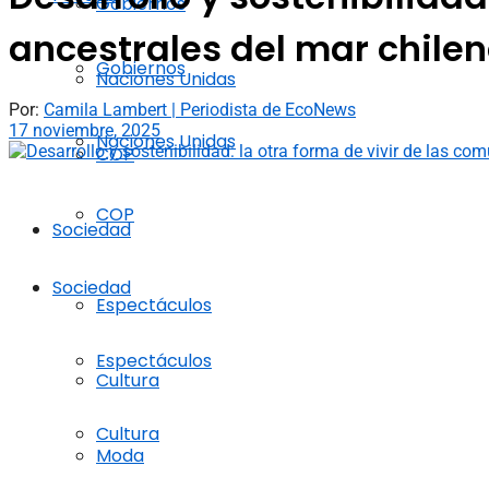
Gobiernos
ancestrales del mar chile
Gobiernos
Naciones Unidas
Por:
Camila Lambert | Periodista de EcoNews
17 noviembre, 2025
Naciones Unidas
COP
COP
Sociedad
Sociedad
Espectáculos
Espectáculos
Cultura
Cultura
Moda