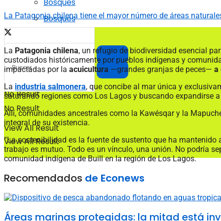
Bosques
La Patagonia chilena tiene el mayor número de áreas naturales
Bosques
La
Patagonia chilena
, un refugio de biodiversidad esencial p
custodiados históricamente por pueblos indígenas y comunidad
impactadas por la
acuicultura
—grandes granjas de peces—
a
La
industria salmonera
, que concibe al mar única y exclusivam
No Result
saturando regiones como Los Lagos y buscando expandirse a o
No Result
Allí, comunidades ancestrales como la Kawésqar y la Mapuche 
integral de su existencia.
View All Result
“La sostenibilidad es la fuente de sustento que ha mantenido a 
View All Result
trabajo es mutuo. Todo es un vínculo, una unión. No podría sep
comunidad indígena de Buill en la región de Los Lagos.
Recomendados
de Econews
Áreas marinas protegidas: la mitad está in