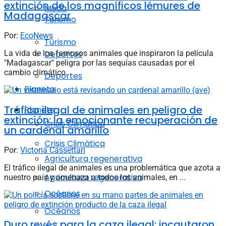
extinción de los magníficos lémures de
Moda
Madagascar
Turismo
Por:
EcoNews
Turismo
La vida de los famosos animales que inspiraron la película
Deportes
"Madagascar" peligra por las sequías causadas por el
cambio climático.
Deportes
Planeta
Tráfico ilegal de animales en peligro de
Planeta
extinción: la emocionante recuperación de
Crisis Climática
un cardenal amarillo
Crisis Climática
Por:
Victoria Cassettari
Agricultura regenerativa
El tráfico ilegal de animales es una problemática que azota a
Agricultura regenerativa
nuestro país y amenaza a todos los animales, en ...
Océanos
Océanos
Duro revés para la caza ilegal: incautaron