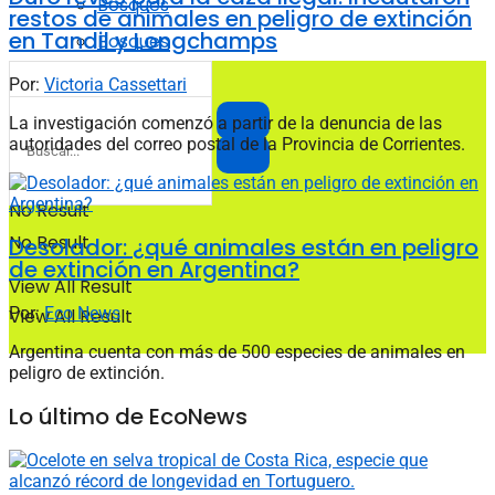
Bosques
restos de animales en peligro de extinción
en Tandil y Longchamps
Bosques
Por:
Victoria Cassettari
La investigación comenzó a partir de la denuncia de las
autoridades del correo postal de la Provincia de Corrientes.
No Result
No Result
Desolador: ¿qué animales están en peligro
de extinción en Argentina?
View All Result
Por:
Eco News
View All Result
Argentina cuenta con más de 500 especies de animales en
peligro de extinción.
Lo último de EcoNews