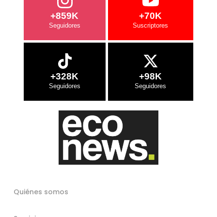
+859K
+70K
+328K
+98K
Quiénes somos