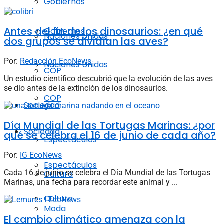
Gobiernos
Antes del fin de los dinosaurios: ¿en qué
Gobiernos
Naciones Unidas
dos grupos se dividían las aves?
Por:
Redacción EcoNews
Naciones Unidas
COP
Un estudio científico descubrió que la evolución de las aves
se dio antes de la extinción de los dinosaurios.
COP
Sociedad
Día Mundial de las Tortugas Marinas: ¿por
Sociedad
qué se celebra el 16 de junio de cada año?
Espectáculos
Por:
IG EcoNews
Espectáculos
Cada 16 de junio se celebra el Día Mundial de las Tortugas
Cultura
Marinas, una fecha para recordar este animal y ...
Cultura
Moda
El cambio climático amenaza con la