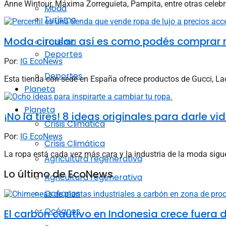
Anne Wintour, Máxima Zorreguieta, Pampita, entre otras celebr
Moda
Turismo
Moda circular: así es como podés comprar r
Turismo
Deportes
Por:
IG EcoNews
Deportes
Esta tienda con sede en España ofrece productos de Gucci, Lac
Planeta
Planeta
¡No la tires! 8 ideas originales para darle v
Crisis Climática
Por:
IG EcoNews
Crisis Climática
La ropa está cada vez más cara y la industria de la moda sigue
Agricultura regenerativa
Lo último de EcoNews
Agricultura regenerativa
Océanos
Océanos
El carbón cautivo en Indonesia crece fuera de