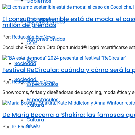
Gobiernos
El consumo sostenible está de moda: el ca
Gobiernos
Naciones Unidas
millón de prendas
Por:
Redacción EcoNews
Naciones Unidas
COP
Cocoliche Ropa Con Otra Oportunidad® logró recertificarse est
COP
Sociedad
Festival ReCircular: cuándo y cómo será la 
Sociedad
Por:
Redacción EcoNews
Espectáculos
Showrooms, ferias y diseñadoras de upcycling, moda ética y sos
Espectáculos
Cultura
De María Becerra a Shakira: las famosas qu
Cultura
Moda
Por:
IG EcoNews