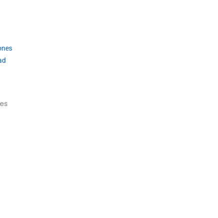
ones
ad
es