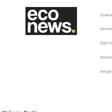
Quién
Servic
Subí t
Denun
info@