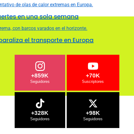
uertes en una sola semana
 paraliza el transporte en Europa
+859K
+70K
+328K
+98K