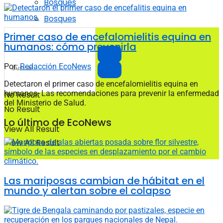
Bosques
Bosques
Primer caso de encefalomielitis equina en
humanos: cómo prevenirla
Por:
Redacción EcoNews
Detectaron el primer caso de encefalomielitis equina en
humanos. Las recomendaciones para prevenir la enfermedad
No Result
del Ministerio de Salud.
No Result
Lo último de EcoNews
View All Result
View All Result
Las mariposas cambian de hábitat en el
mundo y alertan sobre el colapso