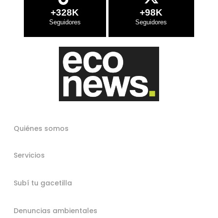
+328K
+98K
Quiénes somos
Servicios
Subí tu gacetilla
Denuncias ambientales