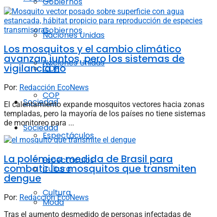
Gobiernos
Gobiernos
Naciones Unidas
Los mosquitos y el cambio climático
avanzan juntos, pero los sistemas de
Naciones Unidas
vigilancia no
COP
Por:
Redacción EcoNews
COP
Sociedad
El calentamiento expande mosquitos vectores hacia zonas
templadas, pero la mayoría de los países no tiene sistemas
de monitoreo para ...
Sociedad
Espectáculos
La polémica medida de Brasil para
Espectáculos
combatir los mosquitos que transmiten
Cultura
dengue
Cultura
Por:
Redacción EcoNews
Moda
Tras el aumento desmedido de personas infectadas de