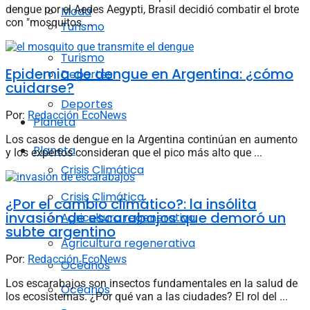
dengue por el Aedes Aegypti, Brasil decidió combatir el brote
Moda
con "mosquitos ...
Turismo
Turismo
Epidemia de dengue en Argentina: ¿cómo
Deportes
cuidarse?
Deportes
Por:
Redacción EcoNews
Planeta
Los casos de dengue en la Argentina continúan en aumento
Planeta
y los expertos consideran que el pico más alto que ...
Crisis Climática
Crisis Climática
¿Por el cambio climático?: la insólita
invasión de escarabajos que demoró un
Agricultura regenerativa
subte argentino
Agricultura regenerativa
Por:
Redacción EcoNews
Océanos
Los escarabajos son insectos fundamentales en la salud de
Océanos
los ecosistemas. ¿Por qué van a las ciudades? El rol del ...