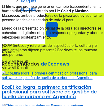
Bosques
El filme, que promete generar un cambio trascendental en la
Bosques
humanidad, fue presentado por
Liz Solari y Maximo
Mazzocco
, ambos productores de la pieza audiovisual, ante
personalidades destacadas de todo el país.
Luego de la presentación oficial de la obra, los directores se
conectaron digitalmente para responder preguntas y abordar
reflexiones post-lanzamiento.
No Result
¿Qué famosos y referentes del espectáculo, la cultura y el
ambientalismo dijeron presente? EcoNews te los muestra
No Result
uno por uno.
View All Result
Recomendados
de Econews
View All Result
EcoEtika logra la primera certificación
profesional para software de gestión de
huella de carbono en Argentina