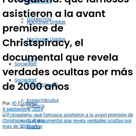
Gobiernos
asistieron a la avant
Gobiernos
Naciones Unidas
premiere de
Naciones Unidas
Christspiracy, el
COP
documental que revela
COP
Sociedad
verdades ocultas por más
Sociedad
de 2000 años
Espectáculos
Espectáculos
Por:
IG EcoNews
Cultura
4 septiembre, 2024
Cultura
Moda