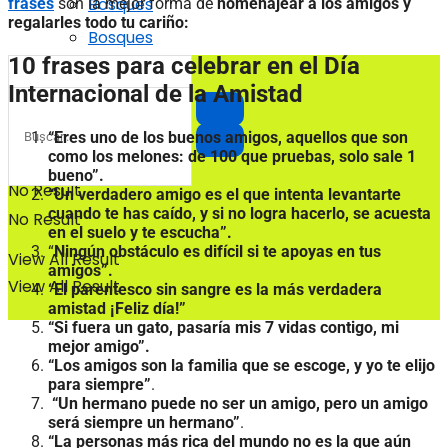
Bosques
frases
son la mejor forma de
homenajear a los amigos y
regalarles todo tu cariño:
Bosques
10 frases para celebrar en el Día
Internacional de la Amistad
“Eres uno de los buenos amigos, aquellos que son
como los melones: de 100 que pruebas, solo sale 1
bueno”.
No Result
“Un verdadero amigo es el que intenta levantarte
cuando te has caído, y si no logra hacerlo, se acuesta
No Result
en el suelo y te escucha”.
“
Ningún obstáculo es difícil si te apoyas en tus
View All Result
amigos”.
View All Result
“El parentesco sin sangre es la más verdadera
amistad ¡Feliz día!”
“Si fuera un gato, pasaría mis 7 vidas contigo, mi
mejor amigo”.
“Los amigos son la familia que se escoge, y yo te elijo
para siempre”
.
“Un hermano puede no ser un amigo, pero un amigo
será siempre un hermano”
.
“La personas más rica del mundo no es la que aún