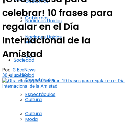
Gobiernos
celebrar! 10 frases para
Gobiernos
Naciones Unidas
regalar en el Día
Naciones Unidas
Internacional de la
COP
Amistad
COP
Sociedad
Por:
IG EcoNews
Sociedad
30 julio, 2024
Espectáculos
Espectáculos
Cultura
Cultura
Moda