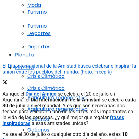
Moda
Turismo
Turismo
Deportes
Deportes
Planeta
El Día Internacional de la Amistad busca celebrar e inspirar la
Planeta
unión entre los pueblos del mundo. (Foto: Freepik)
Crisis Climática
Crisis Climática
Aunque el
Día del Amigo
se celebra el 20 de julio en
Agricultura regenerativa
Argentina, el
Día Internacional de la Amistad
se celebra cada
30 de julio
a nivel mundial. Y es que son necesarias dos
Agricultura regenerativa
fechas para celebrar a uno de los lazos más importantes en
la vida de las personas, ¿y qué mejor que regalar
frases
Océanos
inspiradoras
a esas amistades únicas?
Océanos
Ya sea el 30 de julio o cualquier otro día del año, estas
10