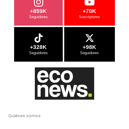
+859K
+70K
+328K
+98K
Quiénes somos