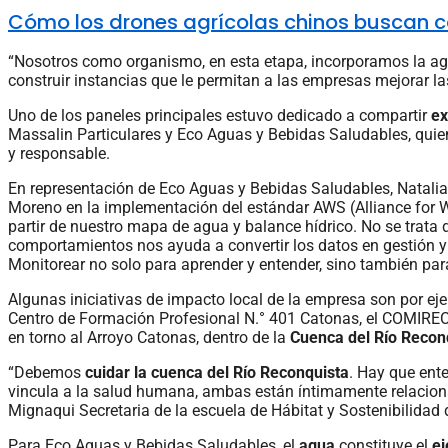
Cómo los drones agrícolas chinos buscan c
“Nosotros como organismo, en esta etapa, incorporamos la a
construir instancias que le permitan a las empresas mejorar la
Uno de los paneles principales estuvo dedicado a compartir
ex
Massalin Particulares y Eco Aguas y Bebidas Saludables, quie
y responsable.
En representación de Eco Aguas y Bebidas Saludables, Natalia
Moreno en la implementación del estándar AWS (Alliance for Wa
partir de nuestro mapa de agua y balance hídrico. No se trata
comportamientos nos ayuda a convertir los datos en gestión 
Monitorear no solo para aprender y entender, sino también para
Algunas iniciativas de impacto local de la empresa son por e
Centro de Formación Profesional N.° 401 Catonas, el COMIREC 
en torno al Arroyo Catonas, dentro de la
Cuenca del Río Recon
“Debemos
cuidar la cuenca del Río Reconquista
. Hay que ent
vincula a la salud humana, ambas están íntimamente relaciona
Mignaqui Secretaria de la escuela de Hábitat y Sostenibilida
Para Eco Aguas y Bebidas Saludables, el
agua
constituye el
ej