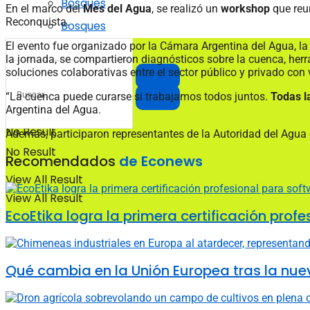
Bosques
En el marco del
Mes del Agua
, se realizó un
workshop
que reu
Reconquista.
Bosques
El evento fue organizado por la Cámara Argentina del Agua, 
la jornada, se compartieron diagnósticos sobre la cuenca, he
soluciones colaborativas entre el sector público y privado con
“La cuenca puede curarse si trabajamos todos juntos.
Todas l
Argentina del Agua.
No Result
Además, participaron representantes de la Autoridad del Agu
No Result
Recomendados
de Econews
View All Result
View All Result
EcoEtika logra la primera certificación pro
Qué cambia en la Unión Europea tras la nue