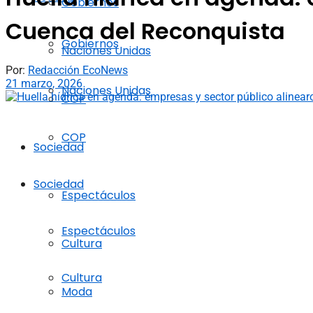
Gobiernos
Cuenca del Reconquista
Gobiernos
Naciones Unidas
Por:
Redacción EcoNews
21 marzo, 2026
Naciones Unidas
COP
COP
Sociedad
Sociedad
Espectáculos
Espectáculos
Cultura
Cultura
Moda