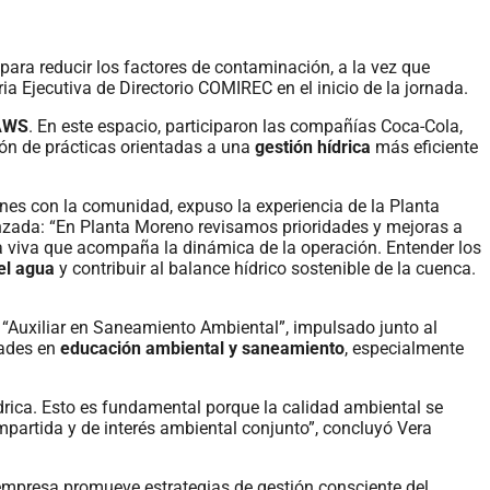
r para reducir los factores de contaminación, a la vez que
ia Ejecutiva de Directorio COMIREC en el inicio de la jornada.
 AWS
. En este espacio, participaron las compañías Coca-Cola,
ón de prácticas orientadas a una
gestión hídrica
más eficiente
nes con la comunidad, expuso la experiencia de la Planta
anzada: “En Planta Moreno revisamos prioridades y mejoras a
ta viva que acompaña la dinámica de la operación. Entender los
el agua
y contribuir al balance hídrico sostenible de la cuenca.
 “Auxiliar en Saneamiento Ambiental”, impulsado junto al
dades en
educación ambiental y saneamiento
, especialmente
drica. Esto es fundamental porque la calidad ambiental se
partida y de interés ambiental conjunto”, concluyó Vera
 empresa promueve estrategias de gestión consciente del