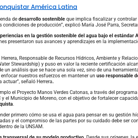
onquistar América Latina
genda de
desarrollo sostenible
que implica fiscalizar y controla
s condiciones de producción”, explicó María José Parra, Secretar
periencias en la gestión sostenible del agua bajo el estándar
nes presentaron sus avances y aprendizajes en la implementaci
 Herrera, Responsable de Recursos Hídricos, Ambiente y Relacio
ter Stewardship) y puso en valor la reciente certificación alc
 de un análisis que se hace una sola vez, sino de una herramien
y enfocar nuestros esfuerzos en mantener un
uso responsable d
 actuar”, señaló Herrera
.
jemplo el Proyecto Manos Verdes Catonas, a través del programa
y el Municipio de Moreno, con el objetivo de fortalecer capaci
quista
.
ender primero cómo se usa el agua para pensar en su gestión hí
das y el compromiso de las partes por su cuidado debe ser com
d dentro de la UNSAM.
e transversal de su modelo productivo
. Desde sus orígenes, la