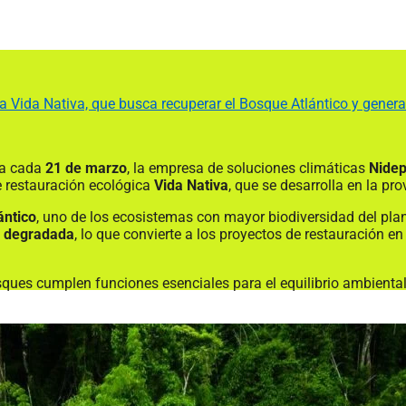
ca Vida Nativa, que busca recuperar el Bosque Atlántico y genera
ra cada
21 de marzo
, la empresa de soluciones climáticas
Nidep
 restauración ecológica
Vida Nativa
, que se desarrolla en la pr
ántico
, uno de los ecosistemas con mayor biodiversidad del pl
o degradada
, lo que convierte a los proyectos de restauración e
ques cumplen funciones esenciales para el equilibrio ambiental: