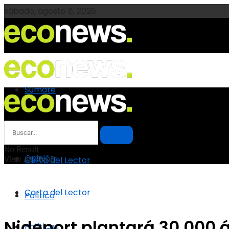
sábado, agosto 8, 2026
Sumate
Sumate
Opinión
No Result
Opinión
View All Result
Carta del Lector
Carta del Lector
Política
Nideport plantará 30.000 
Política