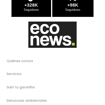
+328K
+98K
Quiénes somos
Servicios
Subí tu gacetilla
Denuncias ambientales