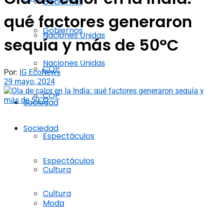
Gobiernos
qué factores generaron
Gobiernos
Naciones Unidas
sequía y más de 50°C
Naciones Unidas
COP
Por:
IG EcoNews
29 mayo, 2024
COP
Sociedad
Sociedad
Espectáculos
Espectáculos
Cultura
Cultura
Moda