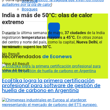
Bosques
aulladores por la ola de calor
)
Bosques
India a más de 50°C: olas de calor
extremo
Durante la última semana de mayo,
37 ciudades
de la India
registraron
temperaturas mayores a 45°C.
En otras zonas
del centro y norte del país, como la capital,
Nueva Delhi
, el
No Result
termómetro
superó los 50°C.
No Result
Recomendados
de Econews
View All Result
View All Result
EcoEtika logra la primera certificación
profesional para software de gestión de
huella de carbono en Argentina