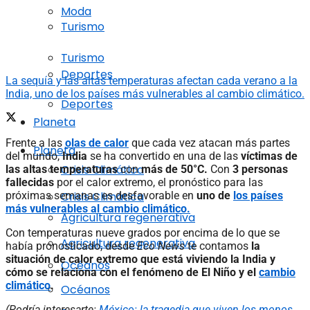
Moda
Turismo
Turismo
Deportes
La sequía y las altas temperaturas afectan cada verano a la
India, uno de los países más vulnerables al cambio climático.
Deportes
Planeta
Frente a las
olas de calor
que cada vez atacan más partes
Planeta
del mundo,
India
se ha convertido en una de las
víctimas de
Crisis Climática
las altas temperaturas
con
más de 50°C.
Con
3 personas
fallecidas
por el calor extremo, el pronóstico para las
Crisis Climática
próximas semanas es desfavorable en
uno de
los países
más vulnerables al cambio climático.
Agricultura regenerativa
Con temperaturas nueve grados por encima de lo que se
Agricultura regenerativa
había pronosticado, desde
Eco News
te contamos
la
situación de calor extremo que está viviendo la India y
Océanos
cómo se relaciona con el fenómeno de El Niño y el
cambio
climático
.
Océanos
(Podría interesarte:
México: la tragedia que viven los monos