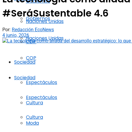
Gobiernos
#SeráSustentable 4.6
Gobiernos
Naciones Unidas
Por:
Redacción EcoNews
4 junio, 2026
Naciones Unidas
COP
COP
Sociedad
Sociedad
Espectáculos
Espectáculos
Cultura
Cultura
Moda