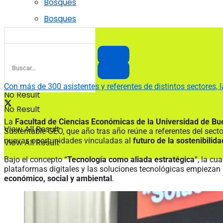
Bosques
Bosques
Con más de 300 asistentes y referentes de distintos sectores, 
No Result
No Result
La
Facultad de Ciencias Económicas de la Universidad de Bu
View All Result
Sustentable GEO, que año tras año reúne a referentes del secto
nuevas oportunidades vinculadas al
futuro de la sostenibilida
View All Result
Bajo el concepto “
Tecnología como aliada estratégica
”, la cu
plataformas digitales y las soluciones tecnológicas empieza
económico, social y ambiental
.