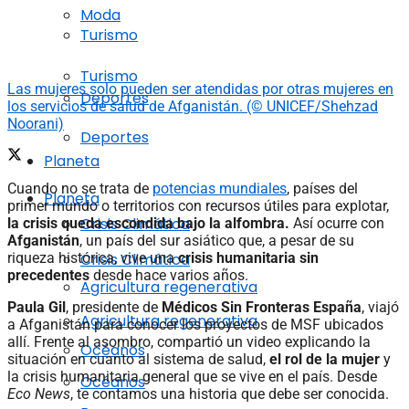
Moda
Turismo
Turismo
Las mujeres solo pueden ser atendidas por otras mujeres en
Deportes
los servicios de salud de Afganistán. (© UNICEF/Shehzad
Noorani)
Deportes
Planeta
Cuando no se trata de
potencias mundiales
, países del
Planeta
primer mundo o territorios con recursos útiles para explotar,
Crisis Climática
la crisis queda escondida bajo la alfombra.
Así ocurre con
Afganistán
, un país del sur asiático que, a pesar de su
Crisis Climática
riqueza histórica, vive una
crisis humanitaria sin
precedentes
desde hace varios años.
Agricultura regenerativa
Paula Gil
, presidente de
Médicos Sin Fronteras España
, viajó
Agricultura regenerativa
a Afganistán para conocer los proyectos de MSF ubicados
allí. Frente al asombro, compartió un video explicando la
Océanos
situación en cuanto al sistema de salud,
el rol de la mujer
y
la crisis humanitaria general que se vive en el país. Desde
Océanos
Eco News
, te contamos una historia que debe ser conocida.