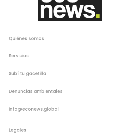
Quiénes somos
Servicios
Subí tu gacetilla
Denuncias ambientales
info@econews.global
Legales