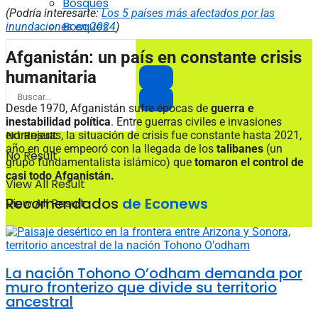
Bosques
(Podría interesarte:
Los 5 países más afectados por las
Bosques
inundaciones en 2024
)
Afganistán: un país en constante crisis
humanitaria
Desde 1970, Afganistán sufre épocas de
guerra e
inestabilidad política
. Entre guerras civiles e invasiones
No Result
extranjeras, la situación de crisis fue constante hasta 2021,
año en que empeoró con la llegada de los
talibanes
(un
No Result
grupo fundamentalista islámico) que
tomaron el control de
casi todo Afganistán.
View All Result
Recomendados
de Econews
View All Result
La nación Tohono O’odham demanda por
muro fronterizo que divide su territorio
ancestral