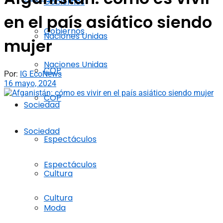
Gobiernos
en el país asiático siendo
Gobiernos
Naciones Unidas
mujer
Naciones Unidas
COP
Por:
IG EcoNews
16 mayo, 2024
COP
Sociedad
Sociedad
Espectáculos
Espectáculos
Cultura
Cultura
Moda