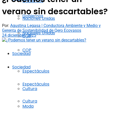
Gobiernos
verano sin descartables?
Gobiernos
Naciones Unidas
Por:
Agustina Legasa | Conductora Ambiente y Medio y
Gerenta de Sostenibilidad de Qero Ecovasos
Naciones Unidas
24 diciembre, 2025
COP
COP
Sociedad
Sociedad
Espectáculos
Espectáculos
Cultura
Cultura
Moda