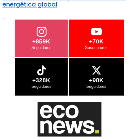
energética global
+859K
+70K
+328K
+98K