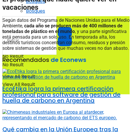
Bosques
vacaciones
Bosques
Según datos del Programa de Naciones Unidas para el Medio
Ambiente,
cada año se producen más de 400 millones de
toneladas de plástico en el mundo
, y una parte significativa
está pensada para un solo uso. En temporada alta, los
destinos turísticos concentran consumo, residuos y presión
sobre sistemas de gestión que muchas veces no dan abasto.
No Result
Recomendados
de Econews
No Result
View All Result
View All Result
EcoEtika logra la primera certificación
profesional para software de gestión de
huella de carbono en Argentina
Qué cambia en la Unión Europea tras la