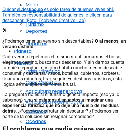
Moda
Cuidar el destino no es solo tarea de quienes viven ahí.
Turismo
También es responsabilidad de quienes lo eligen para
descansar. (Foto: EcoNews Creative Lab)
Turismo
Deportes
¿Podemos tener un verano sin descartables?
O al menos, un
Deportes
verano distinto.
Planeta
Cada verano repetimos el mismo ritual: armamos el bolso,
elegimos destino, buscamos descanso. Y sin darnos cuenta,
Planeta
también reproducimos otro hábito mucho menos deseable:
Crisis Climática
consumir y descartar. Vasos, botellas, cubiertos, sorbetes.
Usar unos minutos, tirar, seguir. En destinos turísticos, esta
Crisis Climática
lógica se multiplica de forma brutal.
Agricultura regenerativa
La pregunta no es si el turismo genera impacto (eso ya lo
sabemos) sino
si estamos dispuestos a imaginar una
Agricultura regenerativa
experiencia turística que no deje una huella de residuos
Océanos
detrás
. ¿Podemos disfrutar sin descartar? ¿Podemos ser
parte de la solución sin resignar comodidad?
Océanos
El problema que nadie quiere ver en