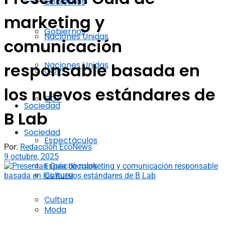
Gobiernos
marketing y
Gobiernos
Naciones Unidas
comunicación
Naciones Unidas
responsable basada en
COP
los nuevos estándares de
COP
Sociedad
B Lab
Sociedad
Espectáculos
Por:
Redacción EcoNews
9 octubre, 2025
Espectáculos
Cultura
Cultura
Moda