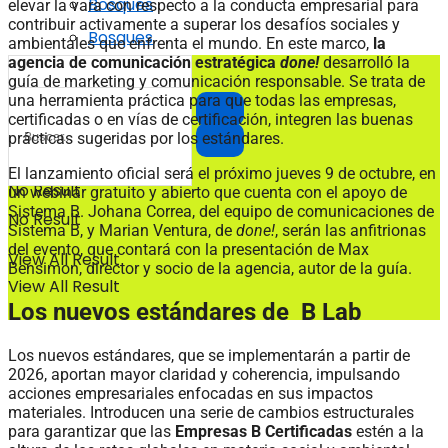
Bosques
elevar la vara con respecto a la conducta empresarial para
contribuir activamente a superar los desafíos sociales y
Bosques
ambientales que enfrenta el mundo. En este marco,
la
agencia de comunicación estratégica
done!
desarrolló la
guía de marketing y comunicación responsable. Se trata de
una herramienta práctica para que todas las empresas,
certificadas o en vías de certificación, integren las buenas
prácticas sugeridas por los estándares.
El lanzamiento oficial será el próximo jueves 9 de octubre, en
No Result
un webinar gratuito y abierto que cuenta con el apoyo de
Sistema B. Johana Correa, del equipo de comunicaciones de
No Result
Sistema B, y Marian Ventura, de
done!
, serán las anfitrionas
del evento, que contará con la presentación de Max
View All Result
Bensimon, director y socio de la agencia, autor de la guía.
View All Result
Los nuevos estándares de B Lab
Los nuevos estándares, que se implementarán a partir de
2026, aportan mayor claridad y coherencia, impulsando
acciones empresariales enfocadas en sus impactos
materiales. Introducen una serie de cambios estructurales
para garantizar que las
Empresas B Certificadas
estén a la