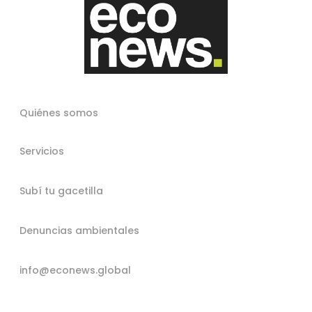
Quiénes somos
Servicios
Subí tu gacetilla
Denuncias ambientales
info@econews.global