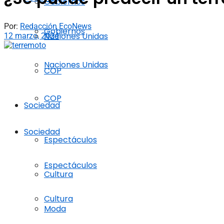
Gobiernos
Por:
Redacción EcoNews
Gobiernos
Naciones Unidas
12 marzo, 2024
Naciones Unidas
COP
COP
Sociedad
Sociedad
Espectáculos
Espectáculos
Cultura
Cultura
Moda