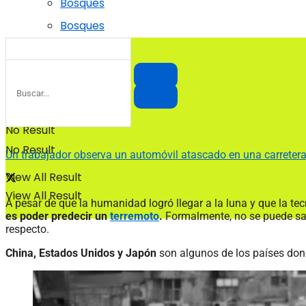
Bosques
Bosques
No Result
No Result
Un trabajador observa un automóvil atascado en una carreter
View All Result
View All Result
A pesar de que la humanidad logró llegar a la luna y que la t
es poder predecir un
terremoto
.
Formalmente, no se puede sab
respecto.
China, Estados Unidos y Japón
son algunos de los países don