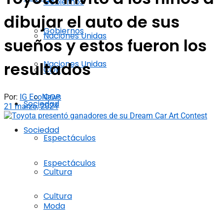
Gobiernos
dibujar el auto de sus
Gobiernos
Naciones Unidas
sueños y estos fueron los
Naciones Unidas
resultados
COP
COP
Por:
IG EcoNews
Sociedad
21 marzo, 2024
Sociedad
Espectáculos
Espectáculos
Cultura
Cultura
Moda