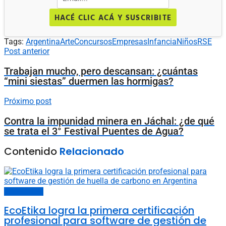
HACÉ CLIC ACÁ Y SUSCRIBITE
Tags:
Argentina
Arte
Concursos
Empresas
Infancia
Niños
RSE
Post anterior
Trabajan mucho, pero descansan: ¿cuántas
“mini siestas” duermen las hormigas?
Próximo post
Contra la impunidad minera en Jáchal: ¿de qué
se trata el 3° Festival Puentes de Agua?
Contenido
Relacionado
Últimas noticias
EcoEtika logra la primera certificación
profesional para software de gestión de