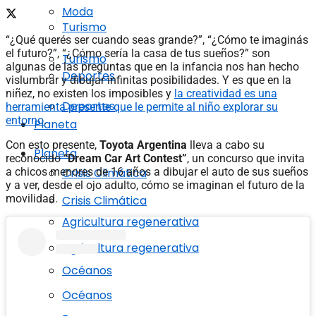
Moda
Turismo
“¿Qué querés ser cuando seas grande?”, “¿Cómo te imaginás
el futuro?”, “¿Cómo sería la casa de tus sueños?” son
Turismo
algunas de las preguntas que en la infancia nos han hecho
Deportes
vislumbrar y dibujar infinitas posibilidades. Y es que en la
niñez, no existen los imposibles y
la creatividad es una
Deportes
herramienta presente que le permite al niño explorar su
entorno
.
Planeta
Con esto presente,
Toyota Argentina
lleva a cabo su
Planeta
reconocido
“Dream Car Art Contest”
, un concurso que invita
Crisis Climática
a chicos menores de 16 años a dibujar el auto de sus sueños
y a ver, desde el ojo adulto, cómo se imaginan el futuro de la
movilidad.
Crisis Climática
Agricultura regenerativa
Agricultura regenerativa
Océanos
Océanos