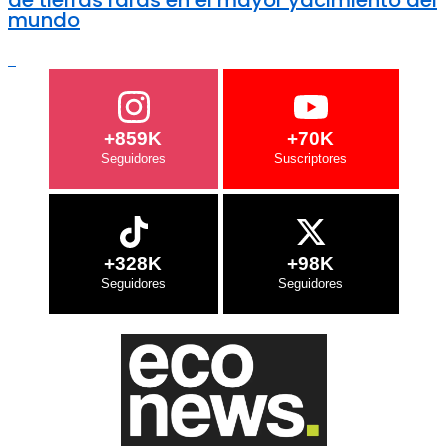
mundo
+859K
+70K
+328K
+98K