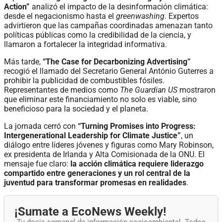
Action”
analizó el impacto de la desinformación climática:
desde el negacionismo hasta el
greenwashing
. Expertos
advirtieron que las campañas coordinadas amenazan tanto
políticas públicas como la credibilidad de la ciencia, y
llamaron a fortalecer la integridad informativa.
Más tarde,
“The Case for Decarbonizing Advertising”
recogió el llamado del Secretario General António Guterres a
prohibir la publicidad de combustibles fósiles.
Representantes de medios como
The Guardian US
mostraron
que eliminar este financiamiento no solo es viable, sino
beneficioso para la sociedad y el planeta.
La jornada cerró con
“Turning Promises into Progress:
Intergenerational Leadership for Climate Justice”
, un
diálogo entre líderes jóvenes y figuras como Mary Robinson,
ex presidenta de Irlanda y Alta Comisionada de la ONU. El
mensaje fue claro:
la acción climática requiere liderazgo
compartido entre generaciones y un rol central de la
juventud para transformar promesas en realidades
.
¡Sumate a EcoNews Weekly!
Tu dosis semanal de información socioambiental. Todos