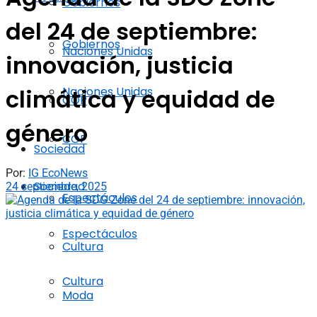
Gobiernos
del 24 de septiembre:
Gobiernos
Naciones Unidas
innovación, justicia
Naciones Unidas
climática y equidad de
COP
género
COP
Sociedad
Por:
IG EcoNews
Sociedad
24 septiembre, 2025
Espectáculos
Espectáculos
Cultura
Cultura
Moda