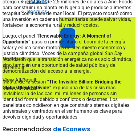
Bosques
otorgó un préstamo de 2,5 millones de dólares a Ariel Foods
para construir una planta en Nigeria que produce alimentos
Bosques
terapéuticos a base de maní local. El proyecto mostró cómo
una inversión en cadenas humanitarias puede salvar vidas,
fortalecer la economía rural y reducir costos.
Luego, el panel
“Renewable Energy: A Moment of
Opportunity”
puso en primer plano el boom de la energía
solar y eólica como motores de crecimiento económico y
justicia climática. Voces de la campaña global
Sun Day
No Result
recordaron que la transición energética no es solo climática,
sino también una oportunidad de salud pública y de
No Result
democratización del acceso a la energía.
View All Result
Más tarde, la sesión
“The Invisible Billion: Bridging the
Global Identity Divide”
expuso una de las crisis más
View All Result
invisibles: la de las casi mil millones de personas sin
identidad formal debido a conflictos o desastres. Los
panelistas coincidieron en que construir sistemas digitales
universales y centrados en el ser humano es clave para
devolver dignidad y oportunidades.
Recomendados
de Econews