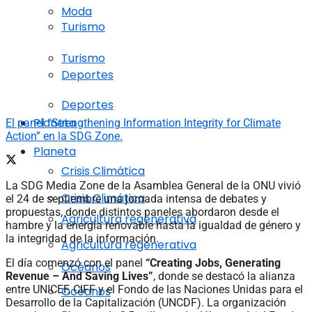
Moda
Turismo
Turismo
Deportes
Deportes
Planeta
El panel “Strengthening Information Integrity for Climate
Action” en la SDG Zone.
Planeta
Crisis Climática
La SDG Media Zone de la Asamblea General de la ONU vivió
Crisis Climática
el 24 de septiembre una jornada intensa de debates y
propuestas, donde distintos paneles abordaron desde el
Agricultura regenerativa
hambre y la energía renovable hasta la igualdad de género y
la integridad de la información.
Agricultura regenerativa
El día comenzó con el panel
“Creating Jobs, Generating
Océanos
Revenue – And Saving Lives”
, donde se destacó la alianza
entre UNICEF, CIFF y el Fondo de las Naciones Unidas para el
Océanos
Desarrollo de la Capitalización (UNCDF). La organización