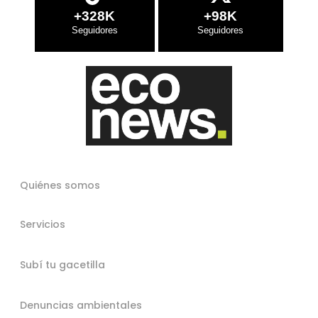
+328K
+98K
Quiénes somos
Servicios
Subí tu gacetilla
Denuncias ambientales