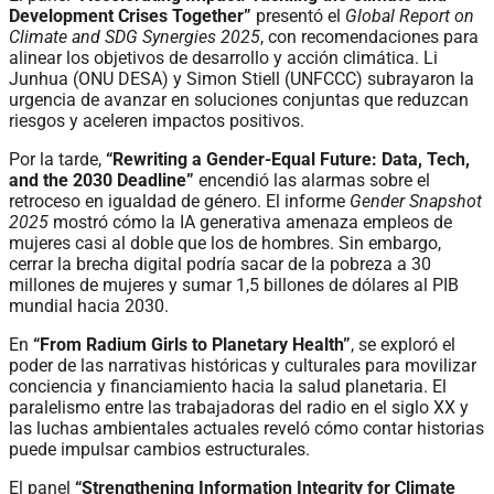
Development Crises Together”
presentó el
Global Report on
Climate and SDG Synergies 2025
, con recomendaciones para
alinear los objetivos de desarrollo y acción climática. Li
Junhua (ONU DESA) y Simon Stiell (UNFCCC) subrayaron la
urgencia de avanzar en soluciones conjuntas que reduzcan
riesgos y aceleren impactos positivos.
Por la tarde,
“Rewriting a Gender-Equal Future: Data, Tech,
and the 2030 Deadline”
encendió las alarmas sobre el
retroceso en igualdad de género. El informe
Gender Snapshot
2025
mostró cómo la IA generativa amenaza empleos de
mujeres casi al doble que los de hombres. Sin embargo,
cerrar la brecha digital podría sacar de la pobreza a 30
millones de mujeres y sumar 1,5 billones de dólares al PIB
mundial hacia 2030.
En
“From Radium Girls to Planetary Health”
, se exploró el
poder de las narrativas históricas y culturales para movilizar
conciencia y financiamiento hacia la salud planetaria. El
paralelismo entre las trabajadoras del radio en el siglo XX y
las luchas ambientales actuales reveló cómo contar historias
puede impulsar cambios estructurales.
El panel
“Strengthening Information Integrity for Climate