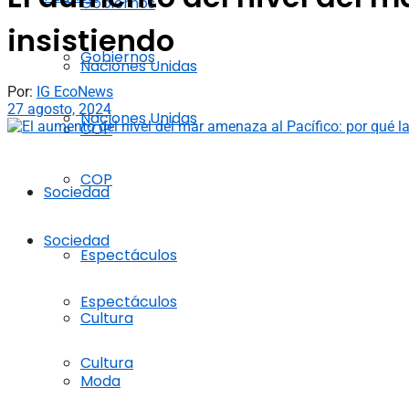
Gobiernos
insistiendo
Gobiernos
Naciones Unidas
Por:
IG EcoNews
27 agosto, 2024
Naciones Unidas
COP
COP
Sociedad
Sociedad
Espectáculos
Espectáculos
Cultura
Cultura
Moda