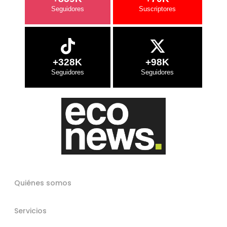
+328K
+98K
Quiénes somos
Servicios