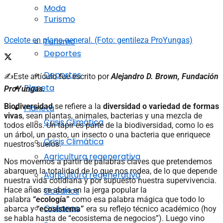
Moda
Turismo
Ocelote en plano general. (Foto: gentileza ProYungas)
Turismo
Deportes
Deportes
✍️Este artículo fue escrito por
Alejandro D. Brown, Fundación
Planeta
ProYungas.
Biodiversidad
se refiere a la
diversidad o variedad de formas
Planeta
vivas
, sean plantas, animales, bacterias y una mezcla de
Crisis Climática
todos ellos. Un tapir es parte de la biodiversidad, como lo es
un árbol, un pasto, un insecto o una bacteria que enriquece
Crisis Climática
nuestros suelos.
Agricultura regenerativa
Nos movemos a partir de palabras claves que pretendemos
abarquen la totalidad de lo que nos rodea, de lo que depende
Agricultura regenerativa
nuestra vida cotidiana y por supuesto nuestra supervivencia.
Hace años se abría en la jerga popular la
Océanos
palabra
“ecología”
como esa palabra mágica que todo lo
Océanos
abarca y
“ecosistema”
era su reflejo técnico académico (hoy
se habla hasta de “ecosistema de negocios”). Luego vino