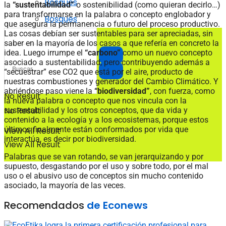
Bosques
la
“sustentabilidad”
o sostenibilidad (como quieran decirlo…)
para transformarse en la palabra o concepto englobador y
Bosques
que asegura la permanencia o futuro del proceso productivo.
Las cosas debían ser sustentables para ser apreciadas, sin
saber en la mayoría de los casos a que refería en concreto la
idea. Luego irrumpe el
“carbono”
como un nuevo concepto
asociado a sustentabilidad, pero contribuyendo además a
“secuestrar” ese CO2 que está por el aire, producto de
nuestras combustiones y generador del Cambio Climático. Y
abriéndose paso viene la
“biodiversidad”
, con fuerza, como
No Result
la nueva palabra o concepto que nos vincula con la
No Result
sustentabilidad y los otros conceptos, que da vida y
contenido a la ecología y a los ecosistemas, porque estos
últimos finalmente están conformados por vida que
View All Result
interactúa, es decir por biodiversidad.
View All Result
Palabras que se van rotando, se van jerarquizando y por
supuesto, desgastando por el uso y sobre todo, por el mal
uso o el abusivo uso de conceptos sin mucho contenido
asociado, la mayoría de las veces.
Recomendados
de Econews