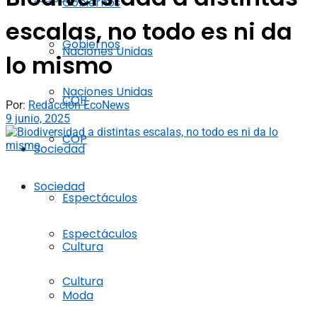
Gobiernos
escalas, no todo es ni da
Gobiernos
Naciones Unidas
lo mismo
Naciones Unidas
COP
Por:
Redacción EcoNews
9 junio, 2025
COP
Sociedad
Sociedad
Espectáculos
Espectáculos
Cultura
Cultura
Moda