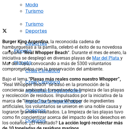
Moda
Turismo
Turismo
Deportes
Burger King Argentina
, la reconocida cadena de
Deportes
hamburguesas a la parrilla, celebró el éxito de su novedosa
Planeta
campaña
“Real Whopper Beach
“. Durante el mes de enero, la
iniciativa se desplegó en diversas playas de
Mar del Plata
y
Planeta
Mar del Tuyú, convocando a más de 5300 voluntarios
comprometidos con la preservación del ambiente.
Crisis Climática
Bajo el lema
“Playas más reales como nuestro Whopper”,
Crisis Climática
“Real Whopper Beach” se basó en la promoción de la
Agricultura regenerativa
conciencia ambiental, fomentando la limpieza de las playas
y recolección de residuos. Impulsados por la iniciativa de la
Agricultura regenerativa
marca de “limpiar” su famosa Whopper de ingredientes
artificiales, los voluntarios se unieron en una noble causa y
Océanos
lograron grandes resultados. La limpieza de las playas tuvo
como fin concientizar acerca del impacto de los desechos en
Océanos
los océanos. ¿El resultado?
La acción logró recolectar más
de 10 toneladas de residuos marinos
.