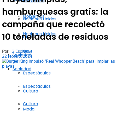
Gobiernos
hamburguesas gratis: la
Gobiernos
Naciones Unidas
campaña que recolectó
Naciones Unidas
10 toneladas de residuos
COP
COP
Por:
IG EcoNews
Sociedad
22 febrero, 2024
Sociedad
Espectáculos
Espectáculos
Cultura
Cultura
Moda