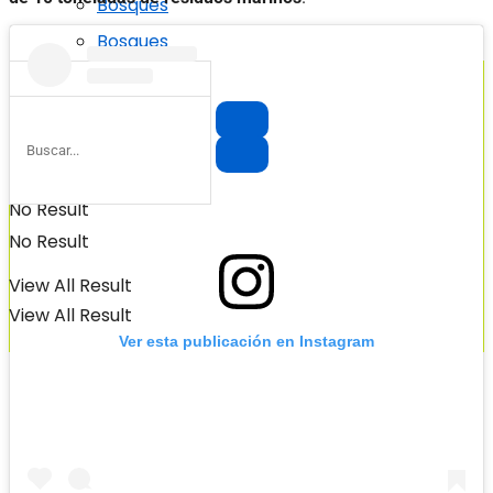
Bosques
Bosques
No Result
No Result
View All Result
View All Result
Ver esta publicación en Instagram