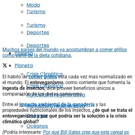
Moda
Turismo
Turismo
Deportes
Deportes
Muchos países del mundo ya acostumbran a comer grillos
Planeta
como parte de la dieta cotidiana.
Planeta
Crisis Climática
El hábito de
comer grillos
está cada vez más normalizado en
el mundo. El
entoveganismo
, como corriente que fomenta la
Crisis Climática
ingesta de insectos,
dice proveer beneficios únicos a
comparación de las dietas carnívoras.
Agricultura regenerativa
Entre el
impacto ambiental de la ganadería
y las
Agricultura regenerativa
propiedades nutricionales de los insectos,
¿de qué se trata el
Océanos
entoveganismo y por qué podría ser la solución a la crisis
climática global?
Océanos
(Podría interesarte:
Por qué Bill Gates cree que este cereal es