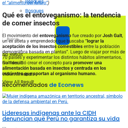
Bosques
el “alimento del futuro”
)
Bosques
Qué es el entoveganismo: la tendencia
de comer insectos
El movimiento del
entoveganismo
fue creado por
Josh Galt
,
un ex atleta y emprendedor que buscaba “
lograr la
aceptación de los insectos comestibles
entre la población
demográfica basada en plantas”. Luego de viajar por más de
No Result
70 países y experimentar los distintos hábitos alimentarios,
No Result
Galt decidió crear el concepto para
promover una
alimentación basada en insectos y centrada en los
nutrientes que aportan al organismo humano.
View All Result
View All Result
Recomendados
de Econews
Lideresas indígenas ante la CIDH
denuncian que Perú no garantiza su vida