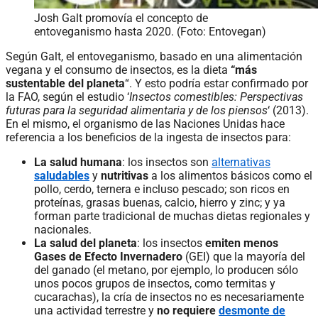
Josh Galt promovía el concepto de
entoveganismo hasta 2020. (Foto: Entovegan)
Según Galt, el entoveganismo, basado en una alimentación
vegana y el consumo de insectos, es la dieta
“más
sustentable del planeta
“. Y esto podría estar confirmado por
la FAO, según el estudio ‘
Insectos comestibles: Perspectivas
futuras para la seguridad alimentaria y de los piensos
‘ (2013).
En el mismo, el organismo de las Naciones Unidas hace
referencia a los beneficios de la ingesta de insectos para:
La salud
humana
: los insectos son
alternativas
saludables
y
nutritivas
a los alimentos básicos como el
pollo, cerdo, ternera e incluso pescado; son ricos en
proteínas, grasas buenas, calcio, hierro y zinc; y ya
forman parte tradicional de muchas dietas regionales y
nacionales.
La salud del planeta
: los insectos
emiten menos
Gases de Efecto Invernadero
(GEI) que la mayoría del
del ganado (el metano, por ejemplo, lo producen sólo
unos pocos grupos de insectos, como termitas y
cucarachas), la cría de insectos no es necesariamente
una actividad terrestre y
no requiere
desmonte de