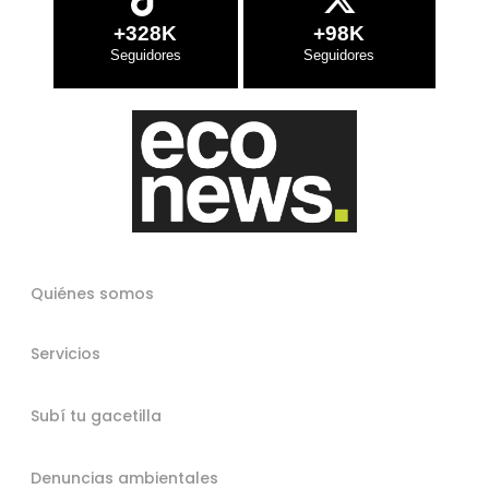
+328K
+98K
Quiénes somos
Servicios
Subí tu gacetilla
Denuncias ambientales