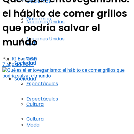
Gobiernos
el hábito de comer grillos
Gobiernos
Naciones Unidas
que podría salvar el
Naciones Unidas
mundo
COP
COP
Por:
IG EcoNews
Sociedad
7 agosto, 2024
Sociedad
Espectáculos
Espectáculos
Cultura
Cultura
Moda