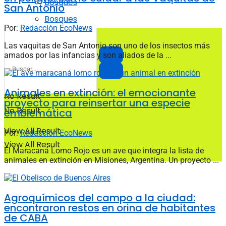
Bosques
San Antonio
Bosques
Por:
Redacción EcoNews
Las vaquitas de San Antonio son uno de los insectos más
amados por las infancias y son aliados de la ...
Animales en extinción: el emocionante
No Result
proyecto para reinsertar una especie
No Result
emblemática
View All Result
Por:
Redacción EcoNews
View All Result
El Maracaná Lomo Rojo es un ave que integra la lista de
animales en extinción en Misiones, Argentina. Un proyecto ...
Agroquímicos del campo a la ciudad:
encontraron restos en orina de habitantes
de CABA