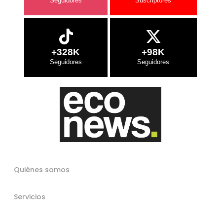
+328K
+98K
Quiénes somos
Servicios