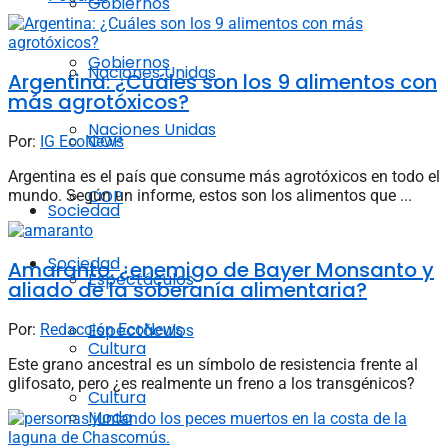
Gobiernos
Gobiernos
Naciones Unidas
Argentina: ¿Cuáles son los 9 alimentos con
más agrotóxicos?
Naciones Unidas
COP
Por:
IG EcoNews
Argentina es el país que consume más agrotóxicos en todo el
COP
mundo. Según un informe, estos son los alimentos que ...
Sociedad
Sociedad
Amaranto: ¿enemigo de Bayer Monsanto y
Espectáculos
aliado de la soberanía alimentaria?
Espectáculos
Por:
Redacción EcoNews
Cultura
Este grano ancestral es un símbolo de resistencia frente al
glifosato, pero ¿es realmente un freno a los transgénicos?
Cultura
Moda