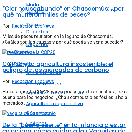
Moda
“Olor nauseabundo” en Chascomús: ¿por
Turismo
qué murieron miles de peces?
Turismo
Por:
Redacción EcoNews
Deportes
Miles de peces murieron en la laguna de Chascomús.
¿Cuáles son las causas y por qué podría volver a suceder?
Deportes
Planeta
COP28 y la agricultura insostenible: el
Planeta
peligro de los mercados de carbono
Crisis Climática
Por:
Redacción EcoNews
Crisis Climática
Hasta ahora, la COP28 parece mala para la agricultura, pero
Agricultura regenerativa
buena para los negocios. ¿Chau combustibles fósiles u hola
mercados ...
Agricultura regenerativa
Océanos
Océanos
De la “buena suerte” en la infancia a estar
en peligro: cómo cuidar a las Vaquitas de