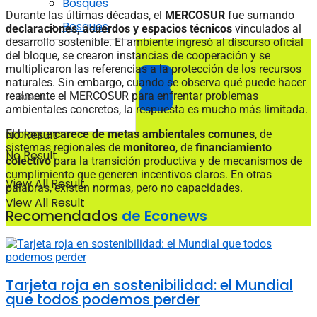
Bosques
Durante las últimas décadas, el
MERCOSUR
fue sumando
Bosques
declaraciones, acuerdos y espacios técnicos
vinculados al
desarrollo sostenible. El ambiente ingresó al discurso oficial
del bloque, se crearon instancias de cooperación y se
multiplicaron las referencias a la protección de los recursos
naturales. Sin embargo, cuando se observa qué puede hacer
realmente el MERCOSUR para enfrentar problemas
ambientales concretos, la respuesta es mucho más limitada.
No Result
El bloque
carece de metas ambientales comunes
, de
sistemas regionales de
monitoreo
, de
financiamiento
No Result
colectivo
para la transición productiva y de mecanismos de
cumplimiento que generen incentivos claros. En otras
View All Result
palabras, existen normas, pero no capacidades.
View All Result
Recomendados
de Econews
Tarjeta roja en sostenibilidad: el Mundial
que todos podemos perder