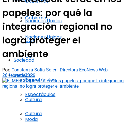
Gobiernos
papeles: por qué la
Gobiernos
Naciones Unidas
integración regional no
Naciones Unidas
logra proteger el
COP
ambiente
COP
Sociedad
Por:
Constanza Sofia Soler | Directora EcoNews Web
Sociedad
26 febrero, 2026
Espectáculos
Espectáculos
Cultura
Cultura
Moda