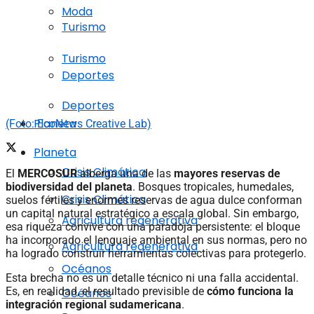
Moda
Turismo
Turismo
Deportes
Deportes
Planeta
(Foto: EcoNews Creative Lab)
Planeta
Crisis Climática
El
MERCOSUR
alberga una de las
mayores reservas de
biodiversidad del planeta
. Bosques tropicales, humedales,
Crisis Climática
suelos fértiles y enormes reservas de agua dulce conforman
un capital natural estratégico a escala global. Sin embargo,
Agricultura regenerativa
esa riqueza convive con una paradoja persistente: el bloque
ha incorporado el lenguaje ambiental en sus normas, pero no
Agricultura regenerativa
ha logrado construir herramientas colectivas para protegerlo.
Océanos
Esta brecha no es un detalle técnico ni una falla accidental.
Es, en realidad, el resultado previsible de
cómo funciona la
Océanos
integración regional sudamericana
.