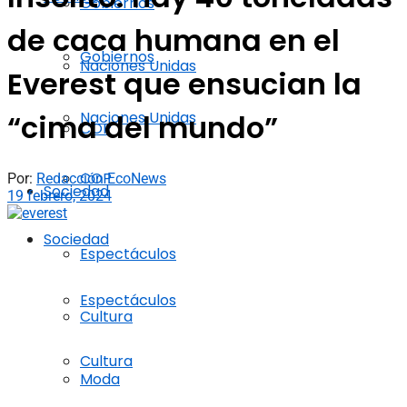
Gobiernos
de caca humana en el
Gobiernos
Naciones Unidas
Everest que ensucian la
Naciones Unidas
“cima del mundo”
COP
COP
Por:
Redacción EcoNews
Sociedad
19 febrero, 2024
Sociedad
Espectáculos
Espectáculos
Cultura
Cultura
Moda