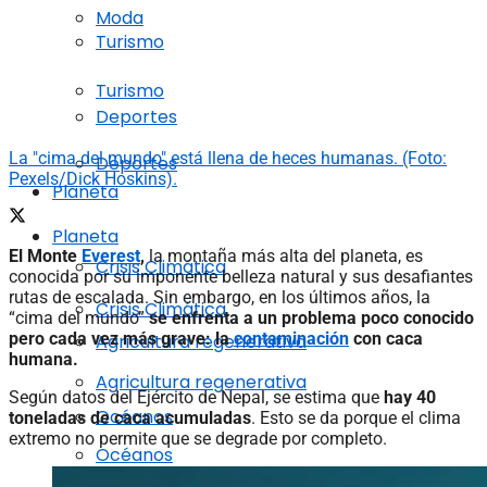
Moda
Turismo
Turismo
Deportes
La "cima del mundo" está llena de heces humanas. (Foto:
Deportes
Pexels/Dick Hoskins).
Planeta
Planeta
El Monte
Everest
,
la montaña más alta del planeta, es
Crisis Climática
conocida por su imponente belleza natural y sus desafiantes
rutas de escalada. Sin embargo, en los últimos años, la
Crisis Climática
“cima del mundo”
se enfrenta a un problema poco conocido
pero cada vez más grave: la
contaminación
con caca
Agricultura regenerativa
humana.
Agricultura regenerativa
Según datos del Ejército de Nepal, se estima que
hay 40
Océanos
toneladas de caca acumuladas
. Esto se da porque el clima
extremo no permite que se degrade por completo.
Océanos