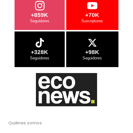
+859K
+70K
+328K
+98K
Quiénes somos