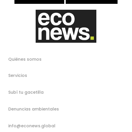
Quiénes somos
Servicios
Subí tu gacetilla
Denuncias ambientales
info@econews.global