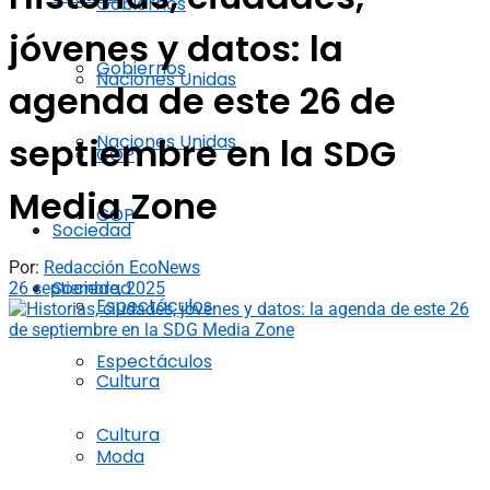
Gobiernos
jóvenes y datos: la
Gobiernos
Naciones Unidas
agenda de este 26 de
Naciones Unidas
septiembre en la SDG
COP
Media Zone
COP
Sociedad
Por:
Redacción EcoNews
Sociedad
26 septiembre, 2025
Espectáculos
Espectáculos
Cultura
Cultura
Moda