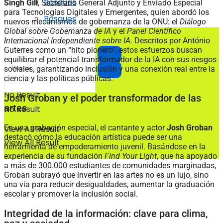
Bosques
Singh Gill
, Secretario General Adjunto y Enviado Especial
para Tecnologías Digitales y Emergentes, quien abordó los
Bosques
nuevos mecanismos de gobernanza de la ONU: el
Diálogo
Global sobre Gobernanza de IA
y el
Panel Científico
Internacional Independiente sobre IA
. Descritos por António
Guterres como un “hito pionero”, estos esfuerzos buscan
equilibrar el potencial transformador de la IA con sus riesgos
sociales, garantizando inclusión y una conexión real entre la
ciencia y las políticas públicas.
No Result
Josh Groban y el poder transformador de las
artes
No Result
En una grabación especial, el cantante y actor
Josh Groban
View All Result
destacó cómo la educación artística puede ser una
View All Result
herramienta de empoderamiento juvenil. Basándose en la
experiencia de su fundación
Find Your Light
, que ha apoyado
a más de 300.000 estudiantes de comunidades marginadas,
Groban subrayó que invertir en las artes no es un lujo, sino
una vía para reducir desigualdades, aumentar la graduación
escolar y promover la inclusión social.
Integridad de la información: clave para clima,