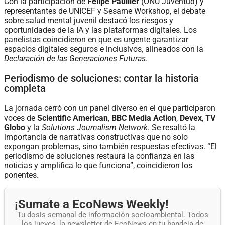
Con la participación de
Felipe Paullier
(ONU Juventud) y
representantes de UNICEF y Sesame Workshop, el debate
sobre salud mental juvenil destacó los riesgos y
oportunidades de la IA y las plataformas digitales. Los
panelistas coincidieron en que es urgente garantizar
espacios digitales seguros e inclusivos, alineados con la
Declaración de las Generaciones Futuras
.
Periodismo de soluciones: contar la historia
completa
La jornada cerró con un panel diverso en el que participaron
voces de
Scientific American
,
BBC Media Action
,
Devex
,
TV
Globo
y la
Solutions Journalism Network
. Se resaltó la
importancia de narrativas constructivas que no solo
expongan problemas, sino también respuestas efectivas. “El
periodismo de soluciones restaura la confianza en las
noticias y amplifica lo que funciona”, coincidieron los
ponentes.
¡Sumate a EcoNews Weekly!
Tu dosis semanal de información socioambiental. Todos
los jueves, la newsletter de EcoNews en tu bandeja de