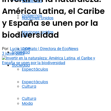
Gobiernos
América Latina, el Caribe
Gobiernos
Naciones Unidas
y España se unen por la
Naciones Unidas
biodiversidad
COP
COP
Por:
Lucía Lopreiato | Directora de EcoNews
Sociedad
3 junio, 2025
Sociedad
Espectáculos
Espectáculos
Cultura
Cultura
Moda