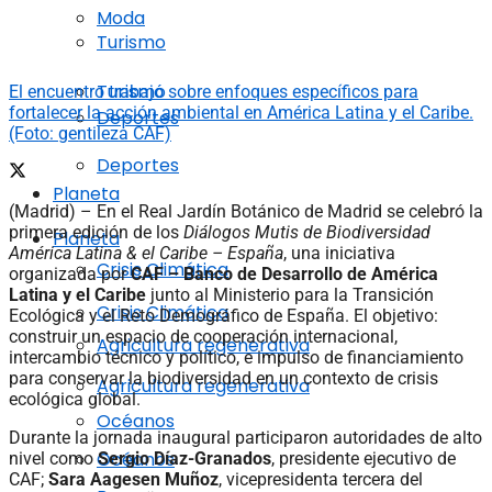
Moda
Turismo
Turismo
El encuentro trabajó sobre enfoques específicos para
fortalecer la acción ambiental en América Latina y el Caribe.
Deportes
(Foto: gentileza CAF)
Deportes
Planeta
(Madrid) – En el Real Jardín Botánico de Madrid se celebró la
primera edición de los
Diálogos Mutis de Biodiversidad
Planeta
América Latina & el Caribe – España
, una iniciativa
Crisis Climática
organizada por
CAF – Banco de Desarrollo de América
Latina y el Caribe
junto al Ministerio para la Transición
Crisis Climática
Ecológica y el Reto Demográfico de España. El objetivo:
construir un espacio de cooperación internacional,
Agricultura regenerativa
intercambio técnico y político, e impulso de financiamiento
para conservar la biodiversidad en un contexto de crisis
Agricultura regenerativa
ecológica global.
Océanos
Durante la jornada inaugural participaron autoridades de alto
Océanos
nivel como
Sergio Díaz-Granados
, presidente ejecutivo de
CAF;
Sara Aagesen Muñoz
, vicepresidenta tercera del