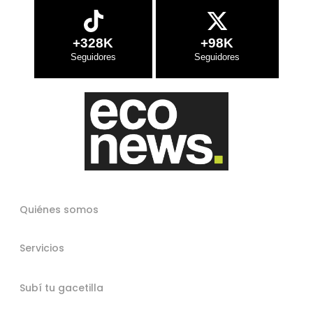
+328K
+98K
Quiénes somos
Servicios
Subí tu gacetilla