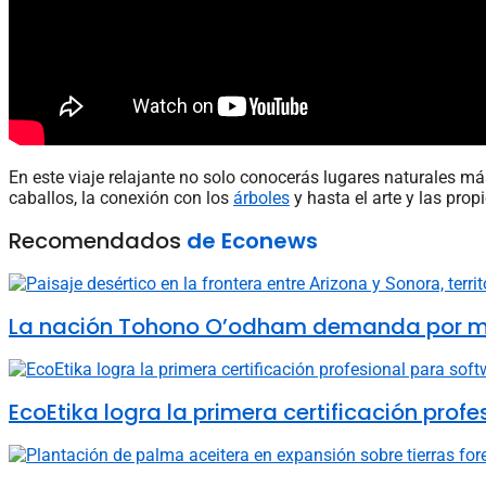
En este viaje relajante no solo conocerás lugares naturales m
caballos, la conexión con los
árboles
y hasta el arte y las pro
Recomendados
de Econews
La nación Tohono O’odham demanda por muro 
EcoEtika logra la primera certificación pro