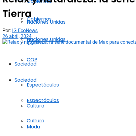
Gobiernos
Tierra
Gobiernos
Naciones Unidas
Por:
IG EcoNews
26 abril, 2024
Naciones Unidas
COP
COP
Sociedad
Sociedad
Espectáculos
Espectáculos
Cultura
Cultura
Moda