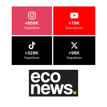
+859K
+70K
+328K
+98K