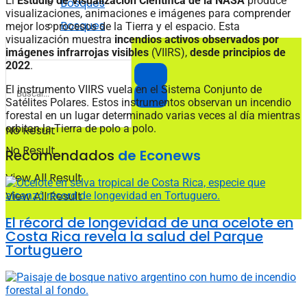
El
Estudio de Visualización Científica de la NASA
produce
Bosques
visualizaciones, animaciones e imágenes para comprender
Bosques
mejor los procesos de la Tierra y el espacio. Esta
visualización muestra
incendios activos observados por
imágenes infrarrojas visibles
(VIIRS),
desde principios de
2022
.
El instrumento VIIRS vuela en el Sistema Conjunto de
Satélites Polares. Estos instrumentos observan un incendio
forestal en un lugar determinado varias veces al día mientras
orbitan la Tierra de polo a polo.
No Result
No Result
Recomendados
de Econews
View All Result
View All Result
El récord de longevidad de una ocelote en
Costa Rica revela la salud del Parque
Tortuguero