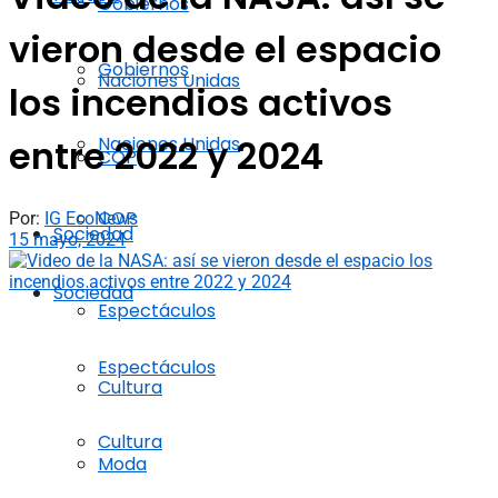
Gobiernos
vieron desde el espacio
Gobiernos
Naciones Unidas
los incendios activos
Naciones Unidas
entre 2022 y 2024
COP
COP
Por:
IG EcoNews
Sociedad
15 mayo, 2024
Sociedad
Espectáculos
Espectáculos
Cultura
Cultura
Moda