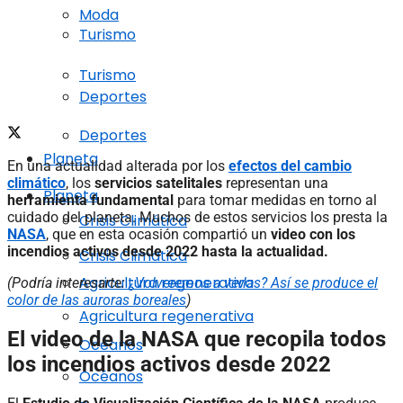
Moda
Turismo
Turismo
Deportes
Deportes
Planeta
En una actualidad alterada por los
efectos del cambio
climático
, los
servicios satelitales
representan una
Planeta
herramienta fundamental
para tomar medidas en torno al
cuidado del planeta. Muchos de estos servicios los presta la
Crisis Climática
NASA
, que en esta ocasión compartió un
video con los
incendios activos desde 2022 hasta la actualidad.
Crisis Climática
Agricultura regenerativa
(Podría interesarte:
¿Volveremos a verlas? Así se produce el
color de las auroras boreales
)
Agricultura regenerativa
El video de la NASA que recopila todos
Océanos
los incendios activos desde 2022
Océanos