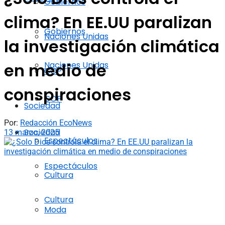
Gobiernos
clima? En EE.UU paralizan
Gobiernos
Naciones Unidas
la investigación climática
Naciones Unidas
en medio de
COP
conspiraciones
COP
Sociedad
Por:
Redacción EcoNews
Sociedad
13 marzo, 2025
Espectáculos
Espectáculos
Cultura
Cultura
Moda