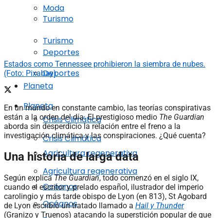
Moda
Turismo
Turismo
Deportes
Estados como Tennessee prohibieron la siembra de nubes.
Deportes
(Foto: Pixabay)
Planeta
Planeta
En un mundo en constante cambio, las teorías conspirativas
están a la orden del día. El prestigioso medio
The Guardian
Crisis Climática
aborda sin desperdicio la relación entre el freno a la
investigación climática y las conspiraciones. ¿Qué cuenta?
Crisis Climática
Agricultura regenerativa
Una historia de larga data
Agricultura regenerativa
Según explica
The Guardian
, todo comenzó en el siglo IX,
Océanos
cuando el escritor y prelado español, ilustrador del imperio
carolingio y más tarde obispo de Lyon (en 813), St Agobard
Océanos
de Lyon escribió un tratado llamado a
Hail y Thunder
(Granizo y Truenos) atacando la superstición popular de que