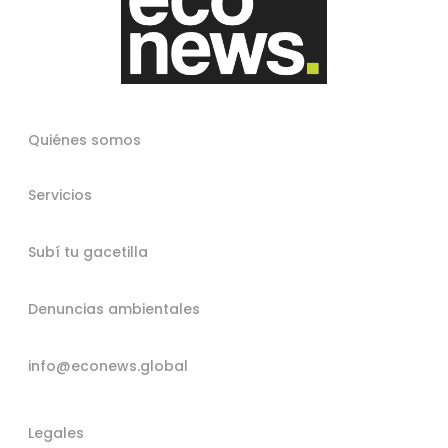
Quiénes somos
Servicios
Subí tu gacetilla
Denuncias ambientales
info@econews.global
Legales