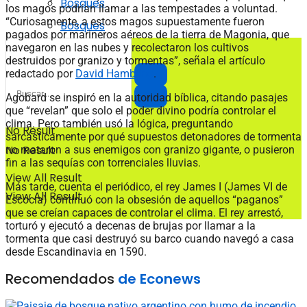
Bosques
los magos podrían llamar a las tempestades a voluntad.
“Curiosamente, a estos magos supuestamente fueron
Bosques
pagados por marineros aéreos de la tierra de Magonia, que
navegaron en las nubes y recolectaron los cultivos
destruidos por granizo y tormentas”, señala el artículo
redactado por
David Hambling
.
Agobard se inspiró en la autoridad bíblica, citando pasajes
que “revelan” que solo el poder divino podría controlar el
clima. Pero también usó la lógica, preguntando
No Result
sarcásticamente por qué supuestos detonadores de tormenta
No Result
no mataron a sus enemigos con granizo gigante, o pusieron
fin a las sequías con torrenciales lluvias.
View All Result
Más tarde, cuenta el periódico, el rey James I (James VI de
View All Result
Escocia) continuó con la obsesión de aquellos “paganos”
que se creían capaces de controlar el clima. El rey arrestó,
torturó y ejecutó a decenas de brujas por llamar a la
tormenta que casi destruyó su barco cuando navegó a casa
desde Escandinavia en 1590.
Recomendados
de Econews