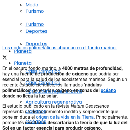
Moda
Turismo
Turismo
Deportes
Deportes
Los nódulos polimetálicos abundan en el fondo marino.
Planeta
Planeta
En el oscuro fondo marino, a
4000 metros de profundidad,
Crisis Climática
hay una
fuente de producción de oxígeno
que podría ser
esencial para la salud de los ecosistemas marinos. Según un
Crisis Climática
reciente estudio científico, los llamados
‘nódulos
polimetálicos’
generarían
oxígeno en zonas del
océano
Agricultura regenerativa
donde no llega la luz solar.
Agricultura regenerativa
El estudio publicado en la revista
Nature Geoscience
Océanos
representa un descubrimiento inédito y sorprendente que
pone en duda el
origen de la vida en la Tierra.
Principalmente,
Océanos
porque los resultados
descartarían la teoría de que la luz del
Sol es un factor esencial para producir oxígeno.