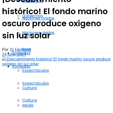
Gobiernos
histórico! El fondo marino
Gobiernos
Naciones Unidas
oscuro produce oxígeno
Naciones Unidas
sin luz solar
COP
COP
Por:
IG EcoNews
Sociedad
24 julio, 2024
Sociedad
Espectáculos
Espectáculos
Cultura
Cultura
Moda