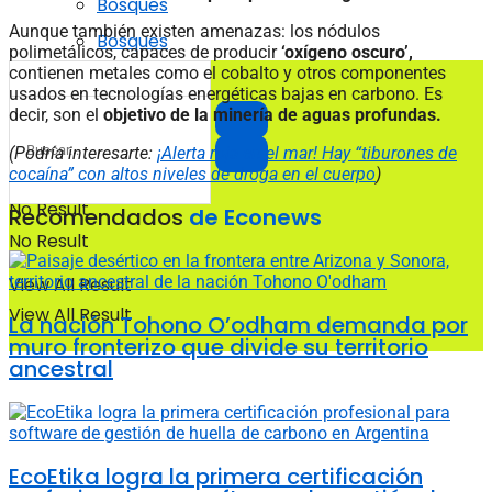
Bosques
Aunque también existen amenazas: los nódulos
Bosques
polimetálicos, capaces de producir
‘oxígeno oscuro’,
contienen metales como el cobalto y otros componentes
usados en tecnologías energéticas bajas en carbono. Es
decir, son el
objetivo de la minería de aguas profundas.
(Podría interesarte:
¡Alerta roja en el mar! Hay “tiburones de
cocaína” con altos niveles de droga en el cuerpo
)
No Result
Recomendados
de Econews
No Result
View All Result
View All Result
La nación Tohono O’odham demanda por
muro fronterizo que divide su territorio
ancestral
EcoEtika logra la primera certificación