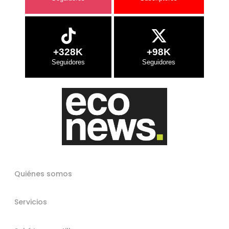
+328K
+98K
Quiénes somos
Servicios