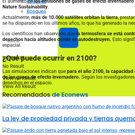
Bosques
El aumento de
las emisiones de gases de efecto invernadero 
Nature Sustainability
.
Bosques
Actualmente,
más de 10.000 satélites orbitan la tierra
, prest
se ha disparado en los últimos años, lo que ha generado la ne
Los científicos han observado que
la termosfera se está cont
desechos hacia altitudes donde se autodestruyen.
Esto signi
espacial.
¿Qué puede ocurrir en 2100?
No Result
No Result
Las simulaciones indican que
para el año 2100, la capacidad
de los gases de efecto invernadero.
Según los investigadores,
View All Result
desechos en el espacio.
View All Result
Recomendados
de Econews
La ley de propiedad privada y tierras quem