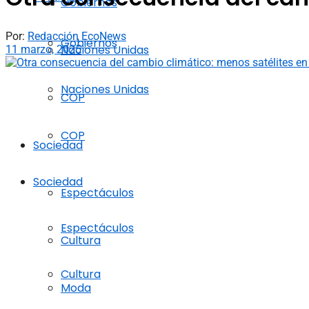
Gobiernos
Por:
Redacción EcoNews
Gobiernos
Naciones Unidas
11 marzo, 2025
Naciones Unidas
COP
COP
Sociedad
Sociedad
Espectáculos
Espectáculos
Cultura
Cultura
Moda