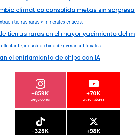
mbio climático consolida metas sin sorpresa
e tierras raras en el mayor yacimiento del 
n el enfriamiento de chips con IA
+859K
+70K
+328K
+98K