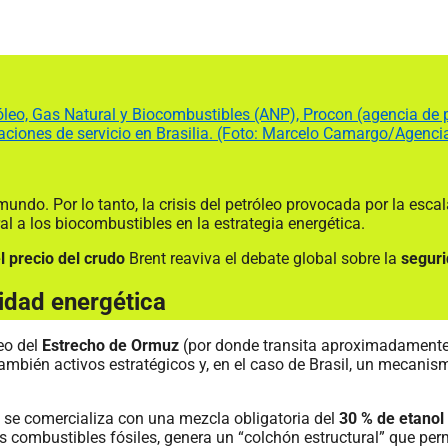
óleo, Gas Natural y Biocombustibles (ANP), Procon (agencia de p
aciones de servicio en Brasilia. (Foto: Marcelo Camargo/Agencia
mundo. Por lo tanto, la crisis del petróleo provocada por la esca
l a los biocombustibles en la estrategia energética.
 precio del crudo
Brent reaviva el debate global sobre la
seguri
uridad energética
eo del
Estrecho de Ormuz
(por donde transita aproximadamente 
bién activos estratégicos y, en el caso de Brasil, un mecanismo
 se comercializa con una mezcla obligatoria del
30 % de etanol
s combustibles fósiles, genera un “colchón estructural” que pe