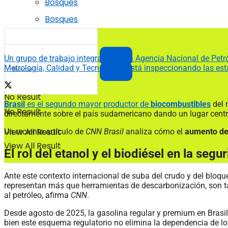
Bosques
Bosques
Un grupo de trabajo integrado por la Agencia Nacional de Petr
Metrología, Calidad y Tecnología) está inspeccionando las est
No Result
Brasil
es el segundo mayor productor de
biocombustibles
del 
No Result
directamente sobre el país sudamericano dando un lugar centra
View All Result
Un reciente artículo de
CNN Brasil
analiza cómo el
aumento del
View All Result
El rol del etanol y el biodiésel en la seg
Ante este contexto internacional de suba del crudo y del bloqu
representan más que herramientas de descarbonización, son tam
al petróleo, afirma
CNN
.
Desde agosto de 2025, la gasolina regular y premium en Brasil
bien este esquema regulatorio no elimina la dependencia de lo