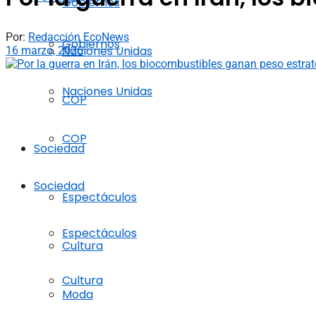
Gobiernos
Por:
Redacción EcoNews
Gobiernos
Naciones Unidas
16 marzo, 2026
Naciones Unidas
COP
COP
Sociedad
Sociedad
Espectáculos
Espectáculos
Cultura
Cultura
Moda