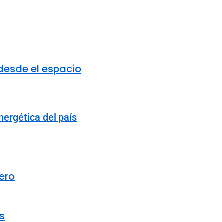
 desde el espacio
ergética del país
ero
s