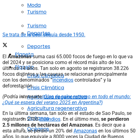
Moda
Turismo
Turismo
Deportes
Se trata de la peor sequía desde 1950.
Deportes
Planeta
El
Amazonas
suma casi 65.000 focos de fuego en lo que va
del 2024 y se posiciona como el récord más alto de los
Planeta
últimos 14 años. Tan solo en agosto se registraron 38.226
focos distintos y las causas se relacionan principalmente
Crisis Climática
con los denominados “
incendios
controlados” y la
deforestación.
Crisis Climática
Agricultura regenerativa
(Podría interesarte:
Olas de calor extremo en todo el mundo:
¿Qué se espera del verano 2025 en Argentina?)
Agricultura regenerativa
En la última semana, tan solo en el estado de Sao Paulo, se
Océanos
registraron 2700
incendios
. En el último mes,
se perdieron
2.5 millones de hectáreas del Amazonas
. Es decir que a
Océanos
esta altura, se perdió un 20% del
Amazonas
en los últimos 50
años, lo que equivale a 8000 veces la Ciudad de Buenos