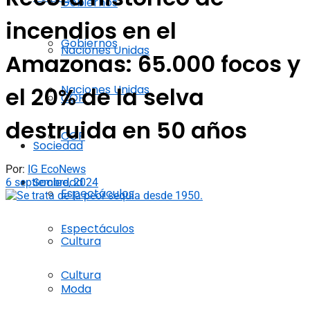
Gobiernos
incendios en el
Gobiernos
Naciones Unidas
Amazonas: 65.000 focos y
Naciones Unidas
el 20% de la selva
COP
destruida en 50 años
COP
Sociedad
Por:
IG EcoNews
Sociedad
6 septiembre, 2024
Espectáculos
Espectáculos
Cultura
Cultura
Moda