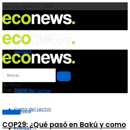
viernes, agosto 7, 2026
Sumate
Sumate
Opinión
No Result
Opinión
View All Result
Carta del Lector
Carta del Lector
Política
EcoOpinión
COP29: ¿Qué pasó en Bakú y como
Política