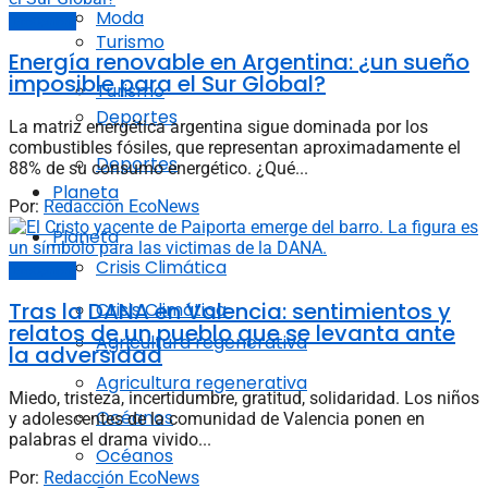
Moda
EcoOpinión
Turismo
Energía renovable en Argentina: ¿un sueño
imposible para el Sur Global?
Turismo
Deportes
La matriz energética argentina sigue dominada por los
combustibles fósiles, que representan aproximadamente el
Deportes
88% de su consumo energético. ¿Qué...
Planeta
Por:
Redacción EcoNews
Planeta
Crisis Climática
EcoOpinión
Tras la DANA en Valencia: sentimientos y
Crisis Climática
relatos de un pueblo que se levanta ante
Agricultura regenerativa
la adversidad
Agricultura regenerativa
Miedo, tristeza, incertidumbre, gratitud, solidaridad. Los niños
Océanos
y adolescentes de la comunidad de Valencia ponen en
palabras el drama vivido...
Océanos
Por:
Redacción EcoNews