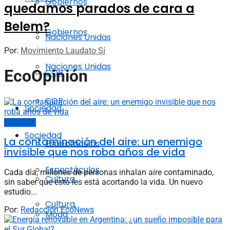
Gobiernos
quedamos parados de cara a
Belem?
Gobiernos
Naciones Unidas
Por:
Movimiento Laudato Sí
Naciones Unidas
EcoOpinión
COP
COP
Sociedad
EcoOpinión
Sociedad
La contaminación del aire: un enemigo
Espectáculos
invisible que nos roba años de vida
Espectáculos
Cada día, millones de personas inhalan aire contaminado,
Cultura
sin saber que esto les está acortando la vida. Un nuevo
estudio...
Cultura
Por:
Redacción EcoNews
Moda