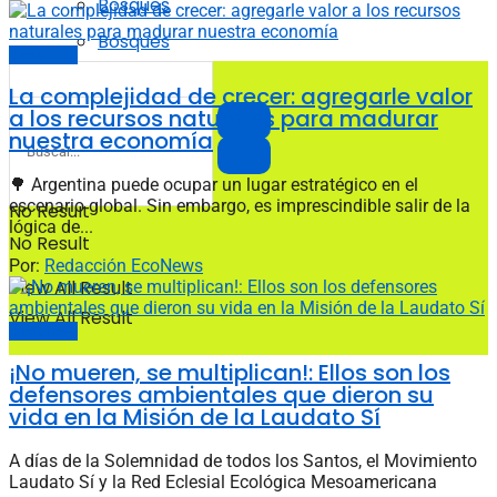
Bosques
Bosques
EcoOpinión
La complejidad de crecer: agregarle valor
a los recursos naturales para madurar
nuestra economía
🌳 Argentina puede ocupar un lugar estratégico en el
escenario global. Sin embargo, es imprescindible salir de la
No Result
lógica de...
No Result
Por:
Redacción EcoNews
View All Result
View All Result
EcoOpinión
¡No mueren, se multiplican!: Ellos son los
defensores ambientales que dieron su
vida en la Misión de la Laudato Sí
A días de la Solemnidad de todos los Santos, el Movimiento
Laudato Sí y la Red Eclesial Ecológica Mesoamericana