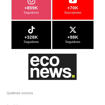
+859K
+70K
+328K
+98K
Quiénes somos