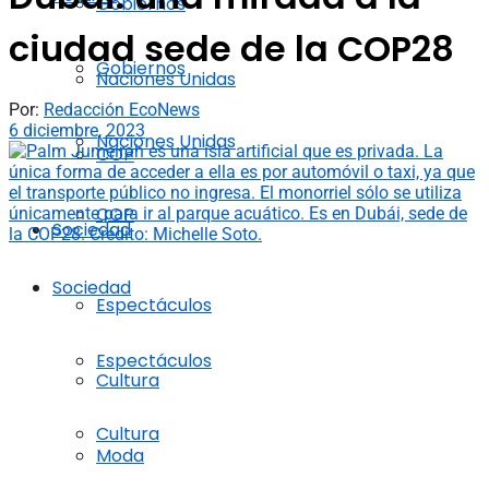
Gobiernos
ciudad sede de la COP28
Gobiernos
Naciones Unidas
Por:
Redacción EcoNews
6 diciembre, 2023
Naciones Unidas
COP
COP
Sociedad
Sociedad
Espectáculos
Espectáculos
Cultura
Cultura
Moda