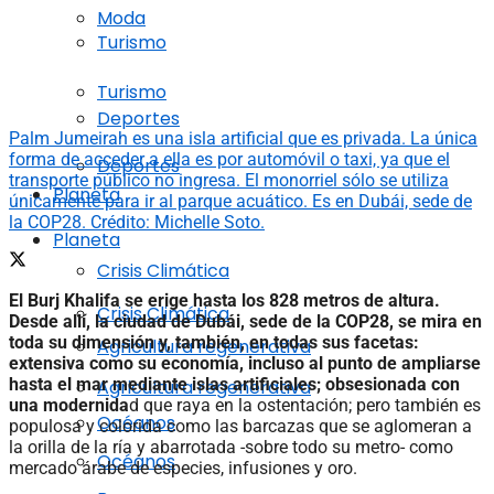
Moda
Turismo
Turismo
Deportes
Palm Jumeirah es una isla artificial que es privada. La única
forma de acceder a ella es por automóvil o taxi, ya que el
Deportes
transporte público no ingresa. El monorriel sólo se utiliza
Planeta
únicamente para ir al parque acuático. Es en Dubái, sede de
la COP28. Crédito: Michelle Soto.
Planeta
Crisis Climática
El Burj Khalifa se erige hasta los 828 metros de altura.
Crisis Climática
Desde allí, la ciudad de Dubái, sede de la COP28, se mira en
toda su dimensión y, también, en todas sus facetas:
Agricultura regenerativa
extensiva como su economía, incluso al punto de ampliarse
hasta el mar mediante islas artificiales; obsesionada con
Agricultura regenerativa
una modernida
d que raya en la ostentación; pero también es
Océanos
populosa y colorida como las barcazas que se aglomeran a
la orilla de la ría y abarrotada -sobre todo su metro- como
Océanos
mercado árabe de especies, infusiones y oro.