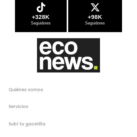
+328K
+98K
Quiénes somos
Servicios
Subí tu gacetilla