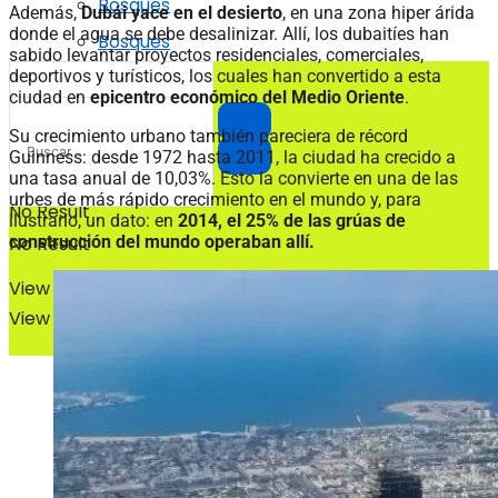
Bosques
Además,
Dubái yace en el desierto
, en una zona hiper árida
donde el agua se debe desalinizar. Allí, los dubaitíes han
Bosques
sabido levantar proyectos residenciales, comerciales,
deportivos y turísticos, los cuales han convertido a esta
ciudad en
epicentro económico del Medio Oriente
.
Su crecimiento urbano también pareciera de récord
Guinness: desde 1972 hasta 2011, la ciudad ha crecido a
una tasa anual de 10,03%. Esto la convierte en una de las
urbes de más rápido crecimiento en el mundo y, para
No Result
ilustrarlo, un dato: en
2014, el 25% de las grúas de
No Result
construcción del mundo operaban allí.
View All Result
View All Result